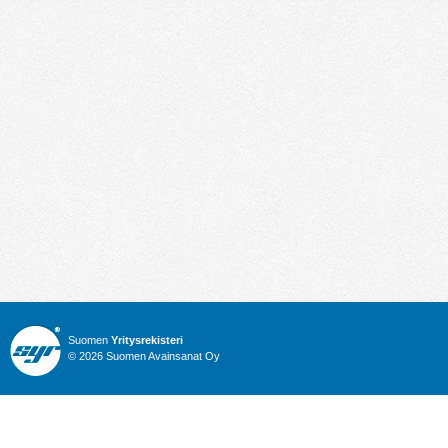
Suomen
Yritysrekisteri
© 2026 Suomen Avainsanat Oy
Info
Julkiset hankinnat
Yritysrekisteri
Talous