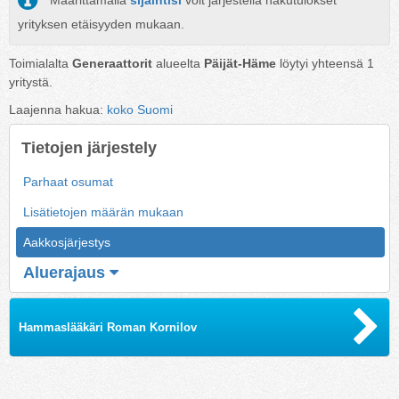
Määrittämällä
sijaintisi
voit järjestellä hakutulokset
yrityksen etäisyyden mukaan.
Toimialalta
Generaattorit
alueelta
Päijät-Häme
löytyi yhteensä
1
yritystä.
Laajenna hakua:
koko Suomi
Tietojen järjestely
Parhaat osumat
Lisätietojen määrän mukaan
Aakkosjärjestys
Aluerajaus
Hammaslääkäri Roman Kornilov