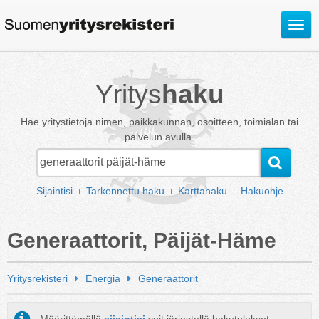
Avaa
valik
Yritys
haku
Hae yritystietoja nimen, paikkakunnan, osoitteen, toimialan tai
palvelun avulla.
Sijaintisi
Tarkennettu haku
Karttahaku
Hakuohje
Generaattorit, Päijät-Häme
Yritysrekisteri
Energia
Generaattorit