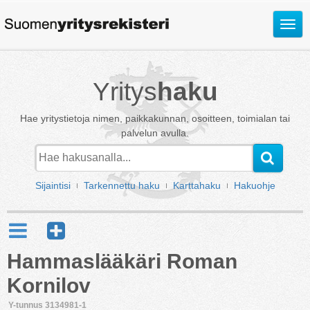
Avaa
valik
Yritys
haku
Hae yritystietoja nimen, paikkakunnan, osoitteen, toimialan tai
palvelun avulla.
Sijaintisi
Tarkennettu haku
Karttahaku
Hakuohje
Hammaslääkäri Roman
Kornilov
Y-tunnus 3134981-1