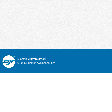
Suomen
Yritysrekisteri
© 2026 Suomen Avainsanat Oy
Info
Julkiset hankinnat
Yritysrekisteri
Talous
Karttahaku
Nimitysuutiset