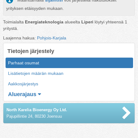
Määrittämällä
sijaintisi
voit järjestellä hakutulokset
yrityksen etäisyyden mukaan.
Toimialalta
Energiateknologia
alueelta
Liperi
löytyi yhteensä
1
yritystä.
Laajenna hakua:
Pohjois-Karjala
Tietojen järjestely
Parhaat osumat
Lisätietojen määrän mukaan
Aakkosjärjestys
Aluerajaus
North Karelia Bioenergy Oy Ltd.
Pajupillintie 24, 80230 Joensuu