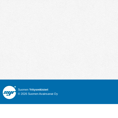
Suomen
Yritysrekisteri
© 2026 Suomen Avainsanat Oy
Info
Julkiset hankinnat
Yritysrekisteri
Talous