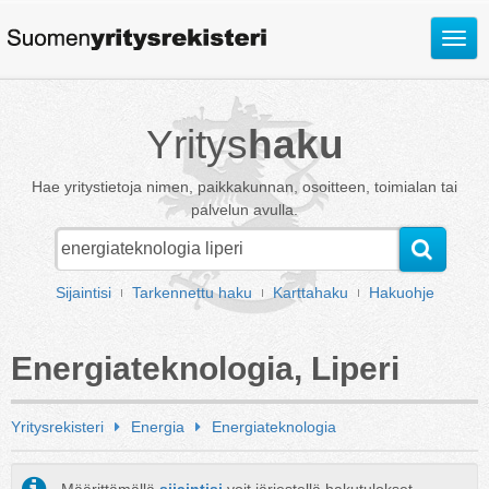
Avaa
valik
Yritys
haku
Hae yritystietoja nimen, paikkakunnan, osoitteen, toimialan tai
palvelun avulla.
Sijaintisi
Tarkennettu haku
Karttahaku
Hakuohje
Energiateknologia, Liperi
Yritysrekisteri
Energia
Energiateknologia