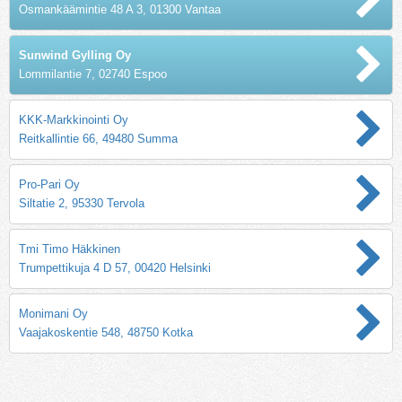
Osmankäämintie 48 A 3, 01300 Vantaa
Sunwind Gylling Oy
Lommilantie 7, 02740 Espoo
KKK-Markkinointi Oy
Reitkallintie 66, 49480 Summa
Pro-Pari Oy
Siltatie 2, 95330 Tervola
Tmi Timo Häkkinen
Trumpettikuja 4 D 57, 00420 Helsinki
Monimani Oy
Vaajakoskentie 548, 48750 Kotka