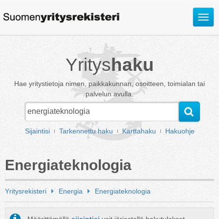
Avaa
valik
Yritys
haku
Hae yritystietoja nimen, paikkakunnan, osoitteen, toimialan tai
palvelun avulla.
Sijaintisi
Tarkennettu haku
Karttahaku
Hakuohje
Energiateknologia
Yritysrekisteri
Energia
Energiateknologia