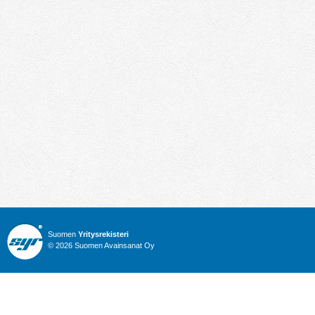
Suomen
Yritysrekisteri
© 2026 Suomen Avainsanat Oy
Info
Julkiset hankinnat
Yritysrekisteri
Talous