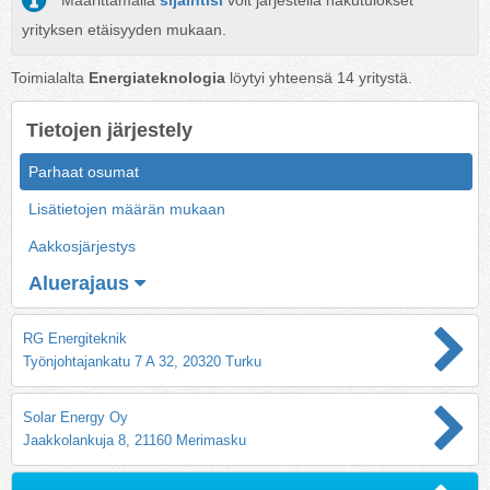
Määrittämällä
sijaintisi
voit järjestellä hakutulokset
yrityksen etäisyyden mukaan.
Toimialalta
Energiateknologia
löytyi yhteensä
14
yritystä.
Tietojen järjestely
Parhaat osumat
Lisätietojen määrän mukaan
Aakkosjärjestys
Aluerajaus
RG Energiteknik
Työnjohtajankatu 7 A 32, 20320 Turku
Solar Energy Oy
Jaakkolankuja 8, 21160 Merimasku