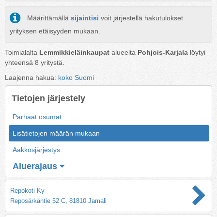
Määrittämällä
sijaintisi
voit järjestellä hakutulokset
yrityksen etäisyyden mukaan.
Toimialalta
Lemmikkieläinkaupat
alueelta
Pohjois-Karjala
löytyi
yhteensä
8
yritystä.
Laajenna hakua:
koko Suomi
Tietojen järjestely
Parhaat osumat
Lisätietojen määrän mukaan
Aakkosjärjestys
Aluerajaus
Repokoti Ky
Reposärkäntie 52 C, 81810 Jamali