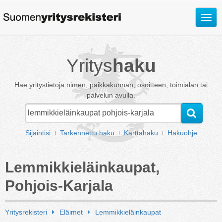
Avaa
valik
Yritys
haku
Hae yritystietoja nimen, paikkakunnan, osoitteen, toimialan tai
palvelun avulla.
Sijaintisi
Tarkennettu haku
Karttahaku
Hakuohje
Lemmikkieläinkaupat,
Pohjois-Karjala
Yritysrekisteri
Eläimet
Lemmikkieläinkaupat