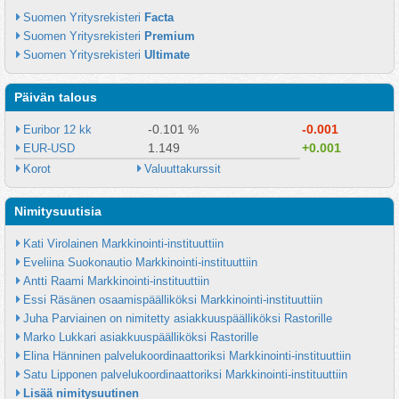
Suomen Yritysrekisteri 
Facta
Suomen Yritysrekisteri 
Premium
Suomen Yritysrekisteri 
Ultimate
Päivän talous
-0.101 %
-0.001
Euribor 12 kk
1.149
+0.001
EUR-USD
Korot
Valuuttakurssit
Nimitysuutisia
Kati Virolainen Markkinointi-instituuttiin
Eveliina Suokonautio Markkinointi-instituuttiin
Antti Raami Markkinointi-instituuttiin
Essi Räsänen osaamispäälliköksi Markkinointi-instituuttiin
Juha Parviainen on nimitetty asiakkuuspäälliköksi Rastorille
Marko Lukkari asiakkuuspäälliköksi Rastorille
Elina Hänninen palvelukoordinaattoriksi Markkinointi-instituuttiin
Satu Lipponen palvelukoordinaattoriksi Markkinointi-instituuttiin
Lisää nimitysuutinen