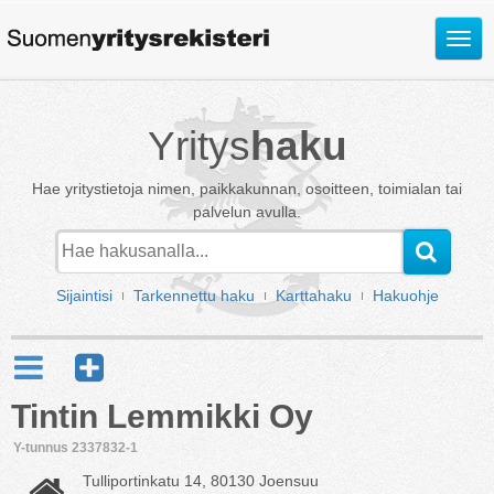
Avaa
valik
Yritys
haku
Hae yritystietoja nimen, paikkakunnan, osoitteen, toimialan tai
palvelun avulla.
Sijaintisi
Tarkennettu haku
Karttahaku
Hakuohje
Tintin Lemmikki Oy
Y-tunnus 2337832-1
Tulliportinkatu 14, 80130 Joensuu