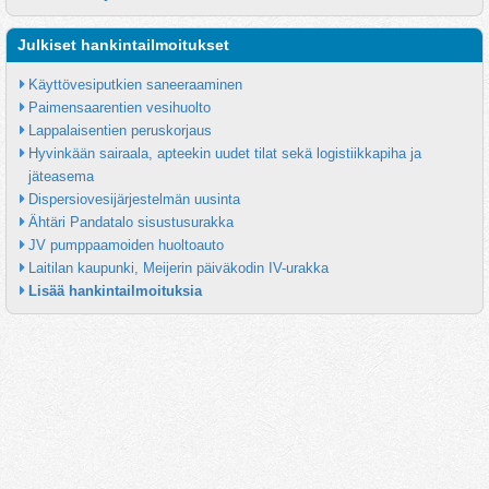
Julkiset hankintailmoitukset
Käyttövesiputkien saneeraaminen
Paimensaarentien vesihuolto
Lappalaisentien peruskorjaus
Hyvinkään sairaala, apteekin uudet tilat sekä logistiikkapiha ja 
jäteasema
Dispersiovesijärjestelmän uusinta
Ähtäri Pandatalo sisustusurakka
JV pumppaamoiden huoltoauto
Laitilan kaupunki, Meijerin päiväkodin IV-urakka
Lisää hankintailmoituksia