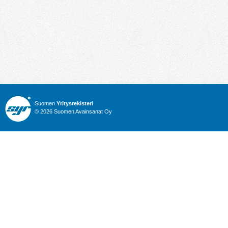
Suomen
Yritysrekisteri
© 2026 Suomen Avainsanat Oy
Info
Julkiset hankinnat
Yritysrekisteri
Talous
Karttahaku
Nimitysuutiset