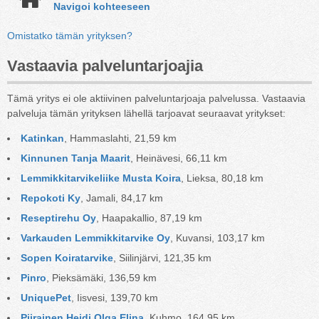
Navigoi kohteeseen
Omistatko tämän yrityksen?
Vastaavia palveluntarjoajia
Tämä yritys ei ole aktiivinen palveluntarjoaja palvelussa. Vastaavia
palveluja tämän yrityksen lähellä tarjoavat seuraavat yritykset:
Katinkan
, Hammaslahti, 21,59 km
Kinnunen Tanja Maarit
, Heinävesi, 66,11 km
Lemmikkitarvikeliike Musta Koira
, Lieksa, 80,18 km
Repokoti Ky
, Jamali, 84,17 km
Reseptirehu Oy
, Haapakallio, 87,19 km
Varkauden Lemmikkitarvike Oy
, Kuvansi, 103,17 km
Sopen Koiratarvike
, Siilinjärvi, 121,35 km
Pinro
, Pieksämäki, 136,59 km
UniquePet
, Iisvesi, 139,70 km
Piirainen Heidi Olga Elina
, Kuhmo, 164,95 km