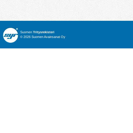
Suomen
Yritysrekisteri
© 2026 Suomen Avainsanat Oy
Info
Julkiset hankinnat
Yritysrekisteri
Talous
Karttahaku
Nimitysuutiset