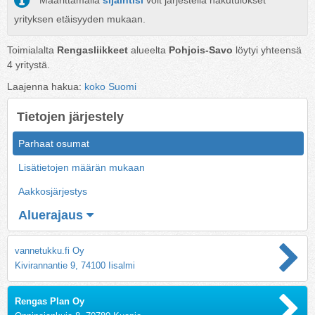
Määrittämällä
sijaintisi
voit järjestellä hakutulokset
yrityksen etäisyyden mukaan.
Toimialalta
Rengasliikkeet
alueelta
Pohjois-Savo
löytyi yhteensä
4
yritystä.
Laajenna hakua:
koko Suomi
Tietojen järjestely
Parhaat osumat
Lisätietojen määrän mukaan
Aakkosjärjestys
Aluerajaus
vannetukku.fi Oy
Kivirannantie 9, 74100 Iisalmi
Rengas Plan Oy