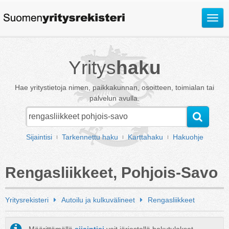
Avaa
valik
Yritys
haku
Hae yritystietoja nimen, paikkakunnan, osoitteen, toimialan tai
palvelun avulla.
Sijaintisi
Tarkennettu haku
Karttahaku
Hakuohje
Rengasliikkeet, Pohjois-Savo
Yritysrekisteri
Autoilu ja kulkuvälineet
Rengasliikkeet