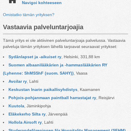
Navigoi kohteeseen
Omistatko tämän yrityksen?
Vastaavia palveluntarjoajia
Tämä yritys ei ole aktiivinen palveluntarjoaja palvelussa. Vastaavia
palveluja tämän yrityksen lähellä tarjoavat seuraavat yritykset:
Sydänlapset ja -aikuiset ry
, Helsinki, 331,88 km
Suomen albaanilääkärien ja -hammaslääkärien RY 
(Lyhenne: ShMSShF (suom. SAHY))
, Vaasa
Avcilar ry
, Lahti
Keskustan lnarin paikallisyhdistys
, Kaamanen
Pohjois-pohjanmaan paintball harrastajat ry
, Reisjärvi
Kuutola
, Jäminkipohja
Eläkekerho Silta ry
, Järvenpää
Hollola Airsoft ry
, Lahti
Studerandeföreningen för Hospitality Management (SFHM) 