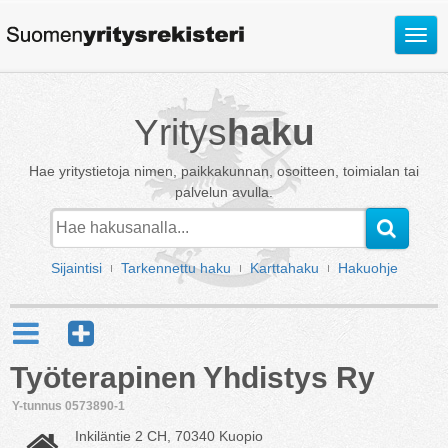
Avaa
valik
Yritys
haku
Hae yritystietoja nimen, paikkakunnan, osoitteen, toimialan tai
palvelun avulla.
Sijaintisi
Tarkennettu haku
Karttahaku
Hakuohje
Työterapinen Yhdistys Ry
Y-tunnus 0573890-1
Inkiläntie 2 CH, 70340 Kuopio