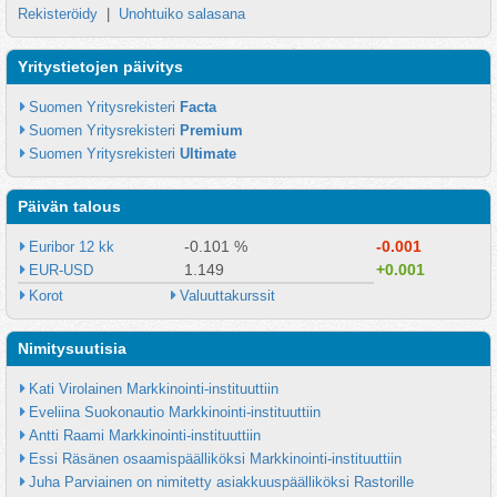
Rekisteröidy
|
Unohtuiko salasana
Yritystietojen päivitys
Suomen Yritysrekisteri 
Facta
Suomen Yritysrekisteri 
Premium
Suomen Yritysrekisteri 
Ultimate
Päivän talous
-0.101 %
-0.001
Euribor 12 kk
1.149
+0.001
EUR-USD
Korot
Valuuttakurssit
Nimitysuutisia
Kati Virolainen Markkinointi-instituuttiin
Eveliina Suokonautio Markkinointi-instituuttiin
Antti Raami Markkinointi-instituuttiin
Essi Räsänen osaamispäälliköksi Markkinointi-instituuttiin
Juha Parviainen on nimitetty asiakkuuspäälliköksi Rastorille