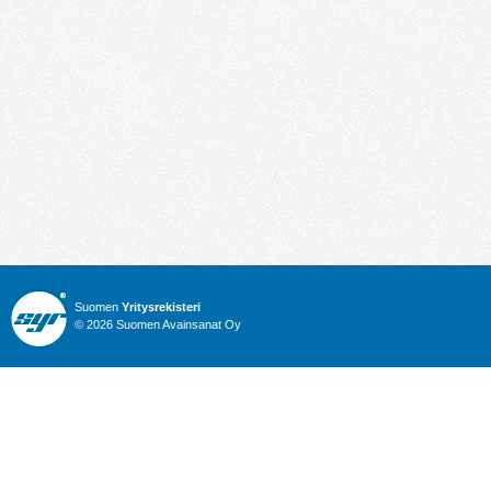
Suomen
Yritysrekisteri
© 2026 Suomen Avainsanat Oy
Info
Julkiset hankinnat
Yritysrekisteri
Talous
Karttahaku
Nimitysuutiset