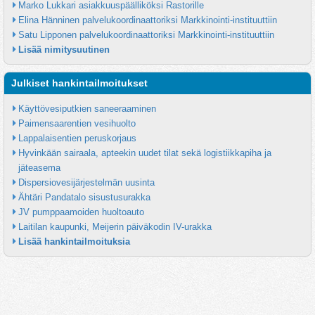
Marko Lukkari asiakkuuspäälliköksi Rastorille
Elina Hänninen palvelukoordinaattoriksi Markkinointi-instituuttiin
Satu Lipponen palvelukoordinaattoriksi Markkinointi-instituuttiin
Lisää nimitysuutinen
Julkiset hankintailmoitukset
Käyttövesiputkien saneeraaminen
Paimensaarentien vesihuolto
Lappalaisentien peruskorjaus
Hyvinkään sairaala, apteekin uudet tilat sekä logistiikkapiha ja 
jäteasema
Dispersiovesijärjestelmän uusinta
Ähtäri Pandatalo sisustusurakka
JV pumppaamoiden huoltoauto
Laitilan kaupunki, Meijerin päiväkodin IV-urakka
Lisää hankintailmoituksia