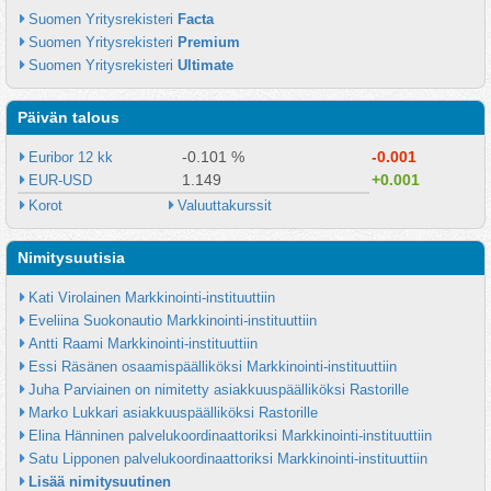
Suomen Yritysrekisteri 
Facta
Suomen Yritysrekisteri 
Premium
Suomen Yritysrekisteri 
Ultimate
Päivän talous
-0.101 %
-0.001
Euribor 12 kk
1.149
+0.001
EUR-USD
Korot
Valuuttakurssit
Nimitysuutisia
Kati Virolainen Markkinointi-instituuttiin
Eveliina Suokonautio Markkinointi-instituuttiin
Antti Raami Markkinointi-instituuttiin
Essi Räsänen osaamispäälliköksi Markkinointi-instituuttiin
Juha Parviainen on nimitetty asiakkuuspäälliköksi Rastorille
Marko Lukkari asiakkuuspäälliköksi Rastorille
Elina Hänninen palvelukoordinaattoriksi Markkinointi-instituuttiin
Satu Lipponen palvelukoordinaattoriksi Markkinointi-instituuttiin
Lisää nimitysuutinen