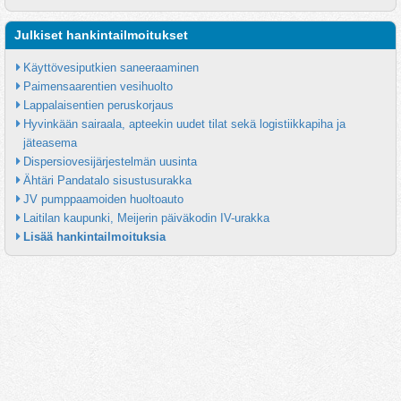
Julkiset hankintailmoitukset
Käyttövesiputkien saneeraaminen
Paimensaarentien vesihuolto
Lappalaisentien peruskorjaus
Hyvinkään sairaala, apteekin uudet tilat sekä logistiikkapiha ja 
jäteasema
Dispersiovesijärjestelmän uusinta
Ähtäri Pandatalo sisustusurakka
JV pumppaamoiden huoltoauto
Laitilan kaupunki, Meijerin päiväkodin IV-urakka
Lisää hankintailmoituksia