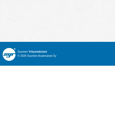
Suomen
Yritysrekisteri
© 2026 Suomen Avainsanat Oy
Info
Julkiset hankinnat
Yritysrekisteri
Talous
Karttahaku
Nimitysuutiset