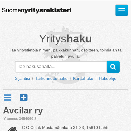
Avaa
valik
Yritys
haku
Hae yritystietoja nimen, paikkakunnan, osoitteen, toimialan tai
palvelun avulla.
Sijaintisi
Tarkennettu haku
Karttahaku
Hakuohje
Avcilar ry
Y-tunnus 3454060-3
C O Colak Mustamäenkatu 31-33, 15610 Lahti