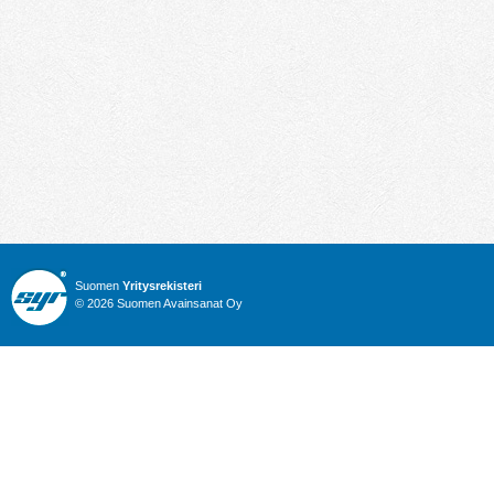
Suomen
Yritysrekisteri
© 2026 Suomen Avainsanat Oy
Info
Julkiset hankinnat
Yritysrekisteri
Talous
Karttahaku
Nimitysuutiset