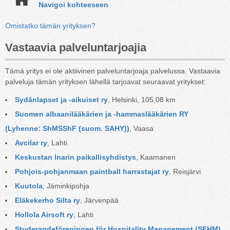
Navigoi kohteeseen
Omistatko tämän yrityksen?
Vastaavia palveluntarjoajia
Tämä yritys ei ole aktiivinen palveluntarjoaja palvelussa. Vastaavia
palveluja tämän yrityksen lähellä tarjoavat seuraavat yritykset:
Sydänlapset ja -aikuiset ry
, Helsinki, 105,08 km
Suomen albaanilääkärien ja -hammaslääkärien RY 
(Lyhenne: ShMSShF (suom. SAHY))
, Vaasa
Avcilar ry
, Lahti
Keskustan lnarin paikallisyhdistys
, Kaamanen
Pohjois-pohjanmaan paintball harrastajat ry
, Reisjärvi
Kuutola
, Jäminkipohja
Eläkekerho Silta ry
, Järvenpää
Hollola Airsoft ry
, Lahti
Studerandeföreningen för Hospitality Management (SFHM) 