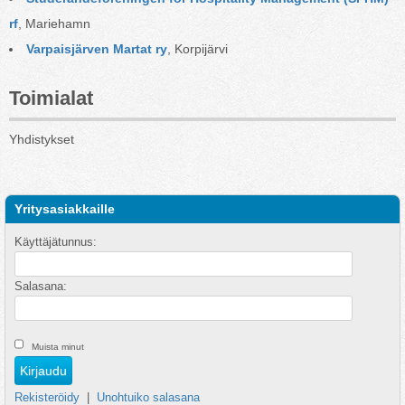
rf
, Mariehamn
Varpaisjärven Martat ry
, Korpijärvi
Toimialat
Yhdistykset
Yritysasiakkaille
Käyttäjätunnus:
Salasana:
Muista minut
Rekisteröidy
|
Unohtuiko salasana