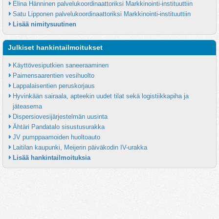
Elina Hänninen palvelukoordinaattoriksi Markkinointi-instituuttiin
Satu Lipponen palvelukoordinaattoriksi Markkinointi-instituuttiin
Lisää nimitysuutinen
Julkiset hankintailmoitukset
Käyttövesiputkien saneeraaminen
Paimensaarentien vesihuolto
Lappalaisentien peruskorjaus
Hyvinkään sairaala, apteekin uudet tilat sekä logistiikkapiha ja 
jäteasema
Dispersiovesijärjestelmän uusinta
Ähtäri Pandatalo sisustusurakka
JV pumppaamoiden huoltoauto
Laitilan kaupunki, Meijerin päiväkodin IV-urakka
Lisää hankintailmoituksia