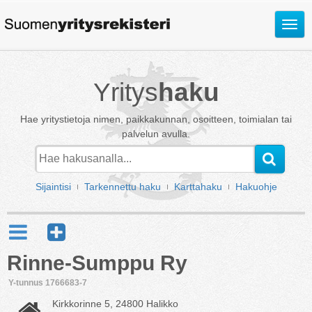
Avaa
valik
Yritys
haku
Hae yritystietoja nimen, paikkakunnan, osoitteen, toimialan tai
palvelun avulla.
Sijaintisi
Tarkennettu haku
Karttahaku
Hakuohje
Rinne-Sumppu Ry
Y-tunnus 1766683-7
Kirkkorinne 5, 24800 Halikko