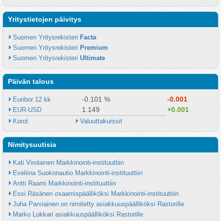
Yritystietojen päivitys
Suomen Yritysrekisteri 
Facta
Suomen Yritysrekisteri 
Premium
Suomen Yritysrekisteri 
Ultimate
Päivän talous
-0.101 %
-0.001
Euribor 12 kk
1.149
+0.001
EUR-USD
Korot
Valuuttakurssit
Nimitysuutisia
Kati Virolainen Markkinointi-instituuttiin
Eveliina Suokonautio Markkinointi-instituuttiin
Antti Raami Markkinointi-instituuttiin
Essi Räsänen osaamispäälliköksi Markkinointi-instituuttiin
Juha Parviainen on nimitetty asiakkuuspäälliköksi Rastorille
Marko Lukkari asiakkuuspäälliköksi Rastorille