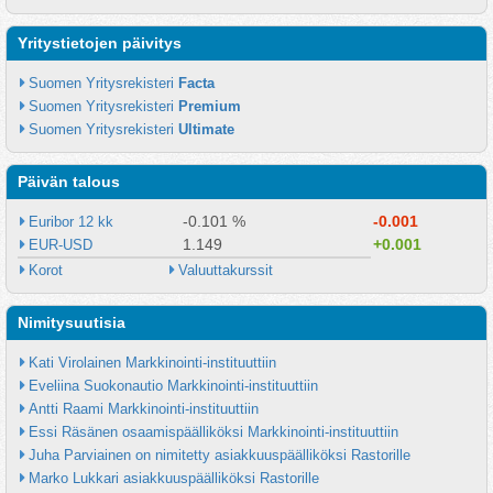
Yritystietojen päivitys
Suomen Yritysrekisteri 
Facta
Suomen Yritysrekisteri 
Premium
Suomen Yritysrekisteri 
Ultimate
Päivän talous
-0.101 %
-0.001
Euribor 12 kk
1.149
+0.001
EUR-USD
Korot
Valuuttakurssit
Nimitysuutisia
Kati Virolainen Markkinointi-instituuttiin
Eveliina Suokonautio Markkinointi-instituuttiin
Antti Raami Markkinointi-instituuttiin
Essi Räsänen osaamispäälliköksi Markkinointi-instituuttiin
Juha Parviainen on nimitetty asiakkuuspäälliköksi Rastorille
Marko Lukkari asiakkuuspäälliköksi Rastorille