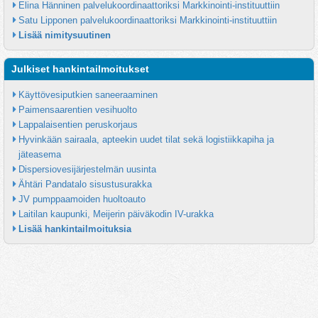
Elina Hänninen palvelukoordinaattoriksi Markkinointi-instituuttiin
Satu Lipponen palvelukoordinaattoriksi Markkinointi-instituuttiin
Lisää nimitysuutinen
Julkiset hankintailmoitukset
Käyttövesiputkien saneeraaminen
Paimensaarentien vesihuolto
Lappalaisentien peruskorjaus
Hyvinkään sairaala, apteekin uudet tilat sekä logistiikkapiha ja 
jäteasema
Dispersiovesijärjestelmän uusinta
Ähtäri Pandatalo sisustusurakka
JV pumppaamoiden huoltoauto
Laitilan kaupunki, Meijerin päiväkodin IV-urakka
Lisää hankintailmoituksia