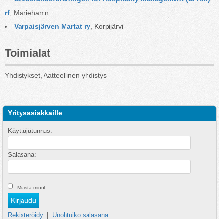
rf
, Mariehamn
Varpaisjärven Martat ry
, Korpijärvi
Toimialat
Yhdistykset, Aatteellinen yhdistys
Yritysasiakkaille
Käyttäjätunnus:
Salasana:
Muista minut
Rekisteröidy
|
Unohtuiko salasana