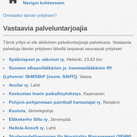
Navigoi kohteeseen
Omistatko tämän yrityksen?
Vastaavia palveluntarjoajia
Tämä yritys ei ole aktiivinen palveluntarjoaja palvelussa. Vastaavia
palveluja tämän yrityksen lähellä tarjoavat seuraavat yritykset:
Sydänlapset ja -aikuiset ry
, Helsinki, 13,62 km
Suomen albaanilääkärien ja -hammaslääkärien RY 
(Lyhenne: ShMSShF (suom. SAHY))
, Vaasa
Avcilar ry
, Lahti
Keskustan lnarin paikallisyhdistys
, Kaamanen
Pohjois-pohjanmaan paintball harrastajat ry
, Reisjärvi
Kuutola
, Jäminkipohja
Eläkekerho Silta ry
, Järvenpää
Hollola Airsoft ry
, Lahti
Studerandeföreningen för Hospitality Management (SFHM) 