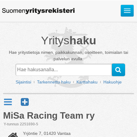
Avaa
valik
Yritys
haku
Hae yritystietoja nimen, paikkakunnan, osoitteen, toimialan tai
palvelun avulla.
Sijaintisi
Tarkennettu haku
Karttahaku
Hakuohje
MiSa Racing Team ry
Y-tunnus 2251690-5
Yrjöntie 7, 01420 Vantaa