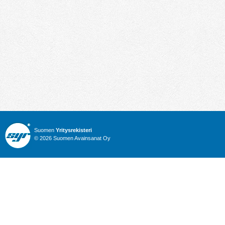
Suomen
Yritysrekisteri
© 2026 Suomen Avainsanat Oy
Info
Julkiset hankinnat
Yritysrekisteri
Talous
Karttahaku
Nimitysuutiset