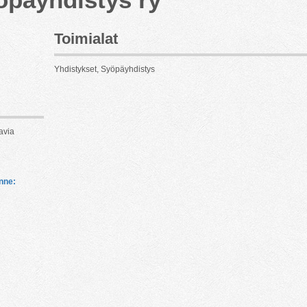
Toimialat
Yhdistykset, Syöpäyhdistys
avia
ne: 