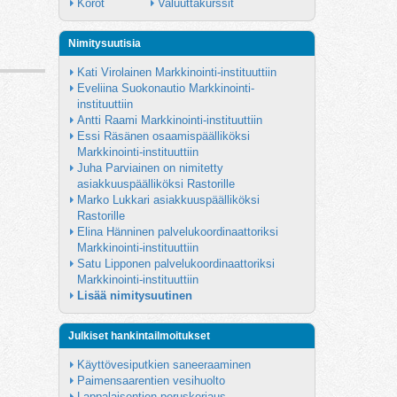
Korot
Valuuttakurssit
Nimitysuutisia
Kati Virolainen Markkinointi-instituuttiin
Eveliina Suokonautio Markkinointi-
instituuttiin
Antti Raami Markkinointi-instituuttiin
Essi Räsänen osaamispäälliköksi 
Markkinointi-instituuttiin
Juha Parviainen on nimitetty 
asiakkuuspäälliköksi Rastorille
Marko Lukkari asiakkuuspäälliköksi 
Rastorille
Elina Hänninen palvelukoordinaattoriksi 
Markkinointi-instituuttiin
Satu Lipponen palvelukoordinaattoriksi 
Markkinointi-instituuttiin
Lisää nimitysuutinen
Julkiset hankintailmoitukset
Käyttövesiputkien saneeraaminen
Paimensaarentien vesihuolto
Lappalaisentien peruskorjaus