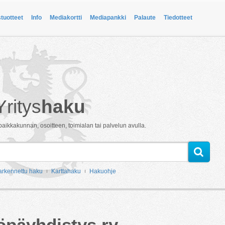
stuotteet
Info
Mediakortti
Mediapankki
Palaute
Tiedotteet
Yritys
haku
paikkakunnan, osoitteen, toimialan tai palvelun avulla.
arkennettu haku
Karttahaku
Hakuohje
päyhdistys ry