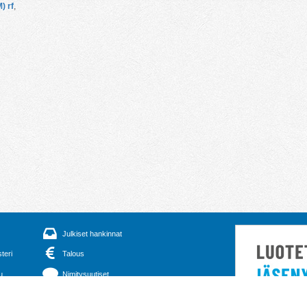
) rf
,
Julkiset hankinnat
steri
Talous
u
Nimitysuutiset