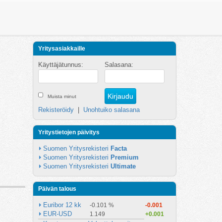
Yritysasiakkaille
Käyttäjätunnus:
Salasana:
Muista minut
Rekisteröidy
|
Unohtuiko salasana
Yritystietojen päivitys
Suomen Yritysrekisteri 
Facta
Suomen Yritysrekisteri 
Premium
Suomen Yritysrekisteri 
Ultimate
Päivän talous
Euribor 12 kk
-0.101 %
-0.001
EUR-USD
1.149
+0.001