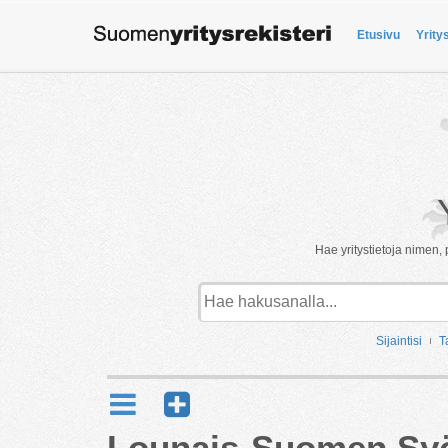
Etusivu
Yrity
Hae yritystietoja nimen, 
Sijaintisi
T
Lounais-Suomen Syö