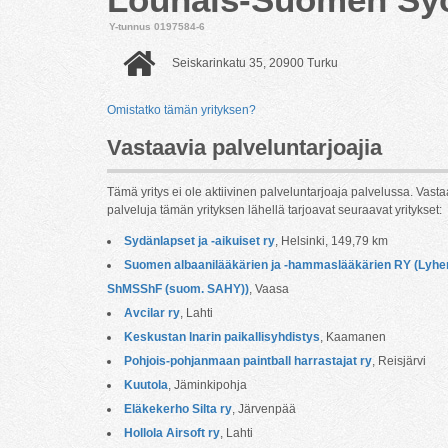
Y-tunnus 0197584-6
Seiskarinkatu 35, 20900 Turku
Omistatko tämän yrityksen?
Vastaavia palveluntarjoajia
Tämä yritys ei ole aktiivinen palveluntarjoaja palvelussa. Vasta
palveluja tämän yrityksen lähellä tarjoavat seuraavat yritykset:
Sydänlapset ja -aikuiset ry
, Helsinki, 149,79 km
Suomen albaanilääkärien ja -hammaslääkärien RY (Lyhen
ShMSShF (suom. SAHY))
, Vaasa
Avcilar ry
, Lahti
Keskustan lnarin paikallisyhdistys
, Kaamanen
Pohjois-pohjanmaan paintball harrastajat ry
, Reisjärvi
Kuutola
, Jäminkipohja
Eläkekerho Silta ry
, Järvenpää
Hollola Airsoft ry
, Lahti