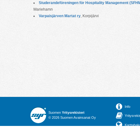
Studerandeföreningen för Hospitality Management (SFHM
Mariehamn
Varpaisjärven Martat ry
, Korpijärvi
Info
Suomen
Yritysrekisteri
Yritysreki
© 2026 Suomen Avainsanat Oy
Karttahak