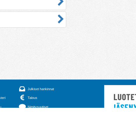
Julkiset hankinnat
steri
Talous
u
Nimitysuutiset