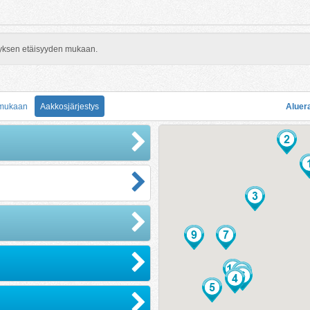
rityksen etäisyyden mukaan.
 mukaan
Aakkosjärjestys
Aluer