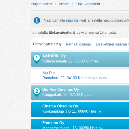
Yritysrekisteri
Viihde
Elokuvateatterit
Määrittämällä
sijaintisi
voit järjestellä hakutulokset y
Toimialalta
Elokuvateatterit
löytyi yhteensä
14
yritystä.
Tietojen järjestely
Parhaat osumat
Lisätietojen määrän
AV-KÄRKI Oy
Kohisevankatu 22, 75500 Nurmes
Bio Dux
Rantakatu 22, 64100 Kristiinankaupunki
Bio Rex Cinemas Oy
Kauppakatu 38, 87100 Kajaani
Cinema Obscure Oy
Köökarinkuja 3 B 11, 00840 Helsinki
Finnkino Oy
Mannerheimintie 113, 00280 Helsinki