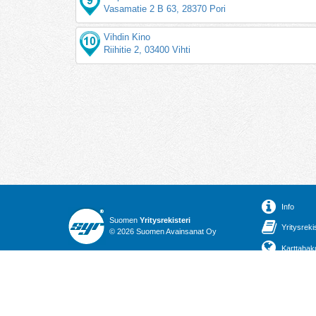
Vasamatie 2 B 63, 28370 Pori
Vihdin Kino
Riihitie 2, 03400 Vihti
Info
Suomen
Yritysrekisteri
Yritysreki
© 2026 Suomen Avainsanat Oy
Karttahak