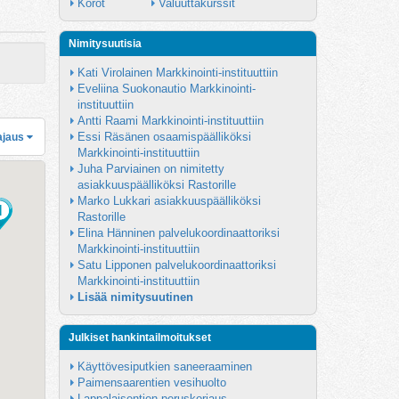
Korot
Valuuttakurssit
Nimitysuutisia
Kati Virolainen Markkinointi-instituuttiin
Eveliina Suokonautio Markkinointi-
instituuttiin
Antti Raami Markkinointi-instituuttiin
Essi Räsänen osaamispäälliköksi 
ajaus
Markkinointi-instituuttiin
Juha Parviainen on nimitetty 
asiakkuuspäälliköksi Rastorille
Marko Lukkari asiakkuuspäälliköksi 
Rastorille
Elina Hänninen palvelukoordinaattoriksi 
Markkinointi-instituuttiin
Satu Lipponen palvelukoordinaattoriksi 
Markkinointi-instituuttiin
Lisää nimitysuutinen
Julkiset hankintailmoitukset
Käyttövesiputkien saneeraaminen
Paimensaarentien vesihuolto
Lappalaisentien peruskorjaus