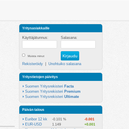
Yritysasiakkaille
Käyttäjätunnus:
Salasana:
Muista minut
Rekisteröidy
|
Unohtuiko salasana
Yritystietojen päivitys
Suomen Yritysrekisteri 
Facta
Suomen Yritysrekisteri 
Premium
Suomen Yritysrekisteri 
Ultimate
Päivän talous
Euribor 12 kk
-0.101 %
-0.001
EUR-USD
1.149
+0.001