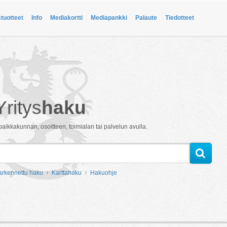
stuotteet
Info
Mediakortti
Mediapankki
Palaute
Tiedotteet
Yritys
haku
paikkakunnan, osoitteen, toimialan tai palvelun avulla.
arkennettu haku
Karttahaku
Hakuohje