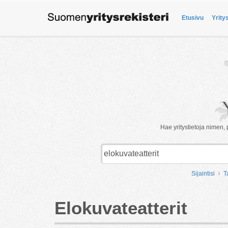
Etusivu
Yrity
Hae yritystietoja nimen, 
Sijaintisi
T
Elokuvateatterit