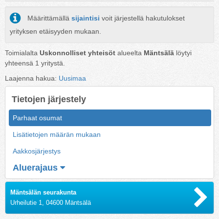
Määrittämällä
sijaintisi
voit järjestellä hakutulokset
yrityksen etäisyyden mukaan.
Toimialalta
Uskonnolliset yhteisöt
alueelta
Mäntsälä
löytyi
yhteensä
1
yritystä.
Laajenna hakua:
Uusimaa
Tietojen järjestely
Parhaat osumat
Lisätietojen määrän mukaan
Aakkosjärjestys
Aluerajaus
Mäntsälän seurakunta
Urheilutie 1, 04600 Mäntsälä