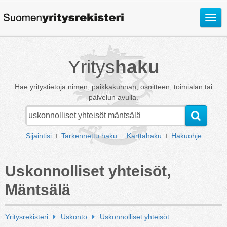
Avaa
valik
Yritys
haku
Hae yritystietoja nimen, paikkakunnan, osoitteen, toimialan tai
palvelun avulla.
Sijaintisi
Tarkennettu haku
Karttahaku
Hakuohje
Uskonnolliset yhteisöt,
Mäntsälä
Yritysrekisteri
Uskonto
Uskonnolliset yhteisöt