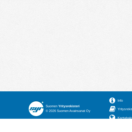
Info
Suomen
Yritysrekisteri
Yritysreki
© 2026 Suomen Avainsanat Oy
Karttahak