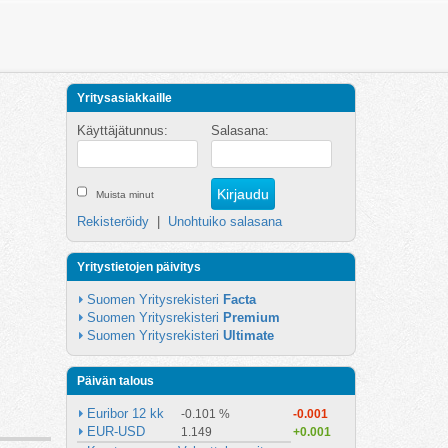
Yritysasiakkaille
Käyttäjätunnus:
Salasana:
Muista minut
Rekisteröidy
|
Unohtuiko salasana
Yritystietojen päivitys
Suomen Yritysrekisteri 
Facta
Suomen Yritysrekisteri 
Premium
Suomen Yritysrekisteri 
Ultimate
Päivän talous
Euribor 12 kk
-0.101 %
-0.001
EUR-USD
1.149
+0.001