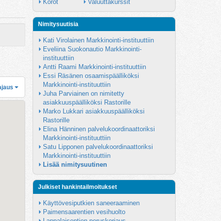
Korot
Valuuttakurssit
Nimitysuutisia
Kati Virolainen Markkinointi-instituuttiin
Eveliina Suokonautio Markkinointi-
instituuttiin
Antti Raami Markkinointi-instituuttiin
Essi Räsänen osaamispäälliköksi 
Markkinointi-instituuttiin
ajaus
Juha Parviainen on nimitetty 
asiakkuuspäälliköksi Rastorille
Marko Lukkari asiakkuuspäälliköksi 
Rastorille
Elina Hänninen palvelukoordinaattoriksi 
Markkinointi-instituuttiin
Satu Lipponen palvelukoordinaattoriksi 
Markkinointi-instituuttiin
Lisää nimitysuutinen
Julkiset hankintailmoitukset
Käyttövesiputkien saneeraaminen
Paimensaarentien vesihuolto
Lappalaisentien peruskorjaus