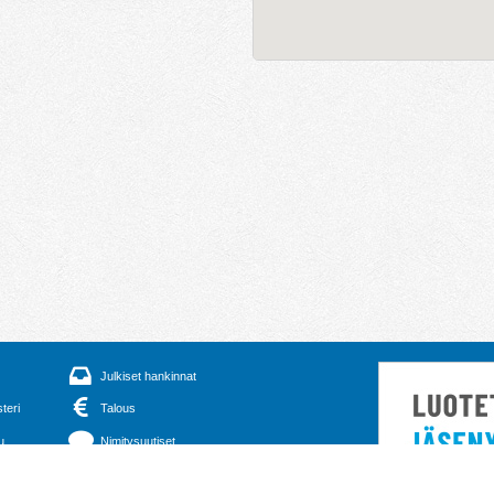
Julkiset hankinnat
steri
Talous
u
Nimitysuutiset