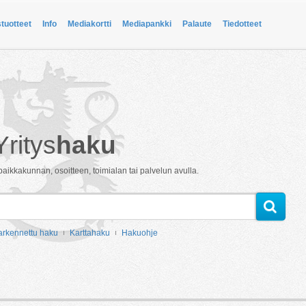
stuotteet
Info
Mediakortti
Mediapankki
Palaute
Tiedotteet
Yritys
haku
paikkakunnan, osoitteen, toimialan tai palvelun avulla.
arkennettu haku
Karttahaku
Hakuohje