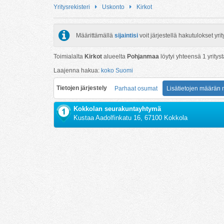
Yritysrekisteri
Uskonto
Kirkot
Määrittämällä
sijaintisi
voit järjestellä hakutulokset y
Toimialalta
Kirkot
alueelta
Pohjanmaa
löytyi yhteensä
1
yrityst
Laajenna hakua:
koko Suomi
Tietojen järjestely
Parhaat osumat
Lisätietojen määrän
Kokkolan seurakuntayhtymä
Kustaa Aadolfinkatu 16, 67100 Kokkola