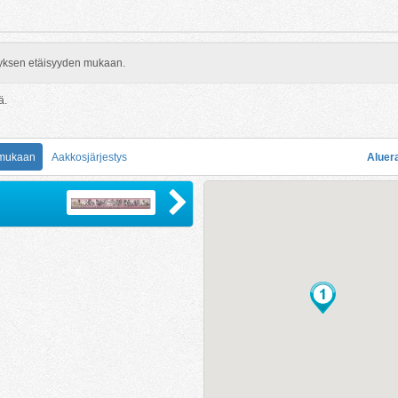
rityksen etäisyyden mukaan.
ä.
 mukaan
Aakkosjärjestys
Aluer