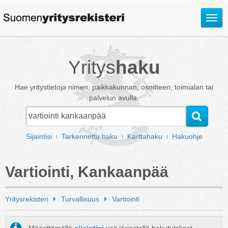
Avaa
valik
Yritys
haku
Hae yritystietoja nimen, paikkakunnan, osoitteen, toimialan tai
palvelun avulla.
Sijaintisi
Tarkennettu haku
Karttahaku
Hakuohje
Vartiointi, Kankaanpää
Yritysrekisteri
Turvallisuus
Vartiointi