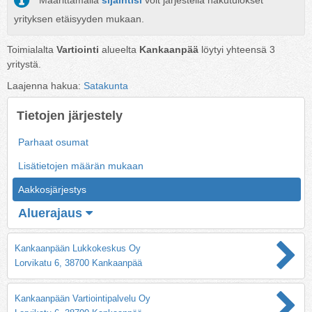
Määrittämällä
sijaintisi
voit järjestellä hakutulokset
yrityksen etäisyyden mukaan.
Toimialalta
Vartiointi
alueelta
Kankaanpää
löytyi yhteensä
3
yritystä.
Laajenna hakua:
Satakunta
Tietojen järjestely
Parhaat osumat
Lisätietojen määrän mukaan
Aakkosjärjestys
Aluerajaus
Kankaanpään Lukkokeskus Oy
Lorvikatu 6, 38700 Kankaanpää
Kankaanpään Vartiointipalvelu Oy