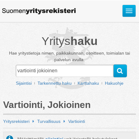
Avaa
valik
Yritys
haku
Hae yritystietoja nimen, paikkakunnan, osoitteen, toimialan tai
palvelun avulla.
Sijaintisi
Tarkennettu haku
Karttahaku
Hakuohje
Vartiointi, Jokioinen
Yritysrekisteri
Turvallisuus
Vartiointi