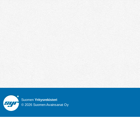
Suomen
Yritysrekisteri
© 2026 Suomen Avainsanat Oy
Info
Julkiset hankinnat
Yritysrekisteri
Talous
Karttahaku
Nimitysuutiset