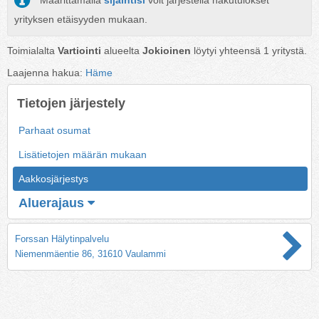
Määrittämällä
sijaintisi
voit järjestellä hakutulokset
yrityksen etäisyyden mukaan.
Toimialalta
Vartiointi
alueelta
Jokioinen
löytyi yhteensä
1
yritystä.
Laajenna hakua:
Häme
Tietojen järjestely
Parhaat osumat
Lisätietojen määrän mukaan
Aakkosjärjestys
Aluerajaus
Forssan Hälytinpalvelu
Niemenmäentie 86, 31610 Vaulammi