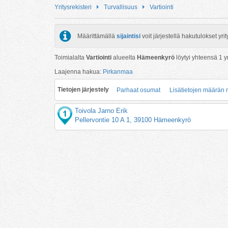
Yritysrekisteri
Turvallisuus
Vartiointi
Määrittämällä
sijaintisi
voit järjestellä hakutulokset y
Toimialalta
Vartiointi
alueelta
Hämeenkyrö
löytyi yhteensä
1
yr
Laajenna hakua:
Pirkanmaa
Tietojen järjestely
Parhaat osumat
Lisätietojen määrän
Toivola Jarno Erik
Pellervontie 10 A 1, 39100 Hämeenkyrö