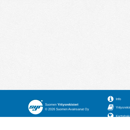
Info
Suomen
Yritysrekisteri
Yritysreki
© 2026 Suomen Avainsanat Oy
Karttahak