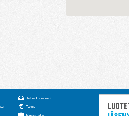
Julkiset hankinnat
steri
Talous
u
Nimitysuutiset