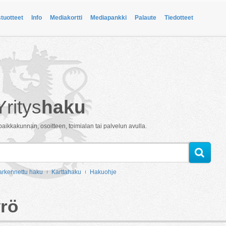
stuotteet
Info
Mediakortti
Mediapankki
Palaute
Tiedotteet
Yritys
haku
paikkakunnan, osoitteen, toimialan tai palvelun avulla.
arkennettu haku
Karttahaku
Hakuohje
yrö