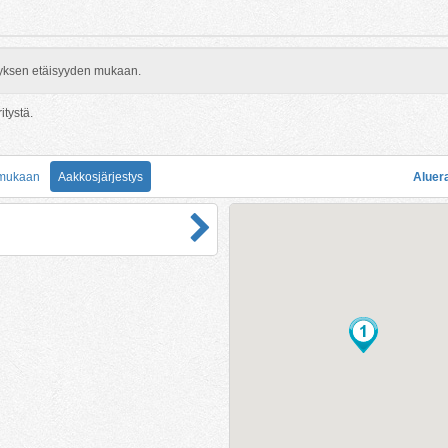
rityksen etäisyyden mukaan.
itystä.
 mukaan
Aakkosjärjestys
Aluer