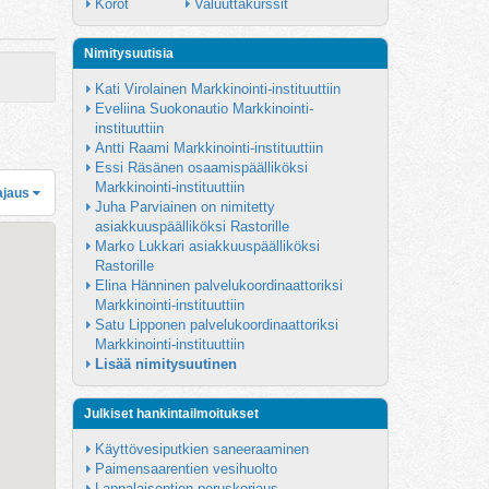
Korot
Valuuttakurssit
Nimitysuutisia
Kati Virolainen Markkinointi-instituuttiin
Eveliina Suokonautio Markkinointi-
instituuttiin
Antti Raami Markkinointi-instituuttiin
Essi Räsänen osaamispäälliköksi 
Markkinointi-instituuttiin
ajaus
Juha Parviainen on nimitetty 
asiakkuuspäälliköksi Rastorille
Marko Lukkari asiakkuuspäälliköksi 
Rastorille
Elina Hänninen palvelukoordinaattoriksi 
Markkinointi-instituuttiin
Satu Lipponen palvelukoordinaattoriksi 
Markkinointi-instituuttiin
Lisää nimitysuutinen
Julkiset hankintailmoitukset
Käyttövesiputkien saneeraaminen
Paimensaarentien vesihuolto
Lappalaisentien peruskorjaus