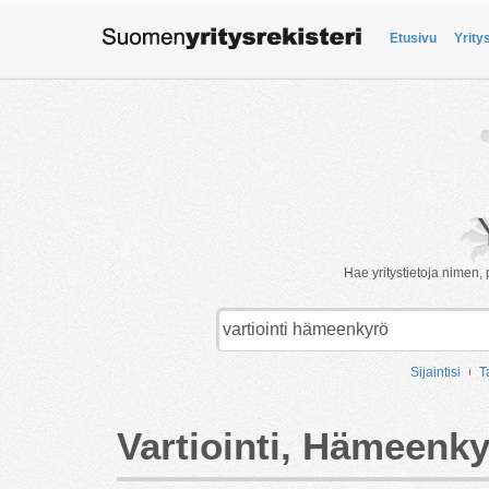
Etusivu
Yrity
Hae yritystietoja nimen, 
Sijaintisi
T
Vartiointi, Hämeenk