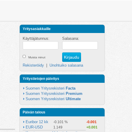
Yritysasiakkaille
Käyttäjätunnus:
Salasana:
Muista minut
Rekisteröidy
|
Unohtuiko salasana
Yritystietojen päivitys
Suomen Yritysrekisteri 
Facta
Suomen Yritysrekisteri 
Premium
Suomen Yritysrekisteri 
Ultimate
Päivän talous
Euribor 12 kk
-0.101 %
-0.001
EUR-USD
1.149
+0.001