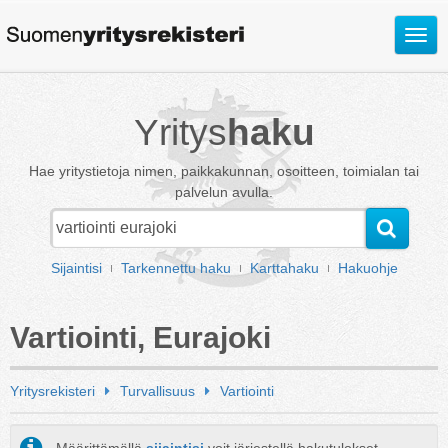
Avaa
valik
Yritys
haku
Hae yritystietoja nimen, paikkakunnan, osoitteen, toimialan tai
palvelun avulla.
Sijaintisi
Tarkennettu haku
Karttahaku
Hakuohje
Vartiointi, Eurajoki
Yritysrekisteri
Turvallisuus
Vartiointi