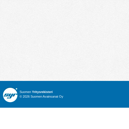
Suomen
Yritysrekisteri
© 2026 Suomen Avainsanat Oy
Info
Julkiset hankinnat
Yritysrekisteri
Talous
Karttahaku
Nimitysuutiset