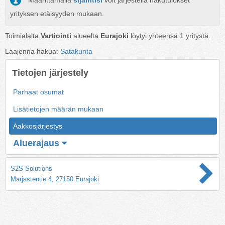
Määrittämällä
sijaintisi
voit järjestellä hakutulokset
yrityksen etäisyyden mukaan.
Toimialalta
Vartiointi
alueelta
Eurajoki
löytyi yhteensä
1
yritystä.
Laajenna hakua:
Satakunta
Tietojen järjestely
Parhaat osumat
Lisätietojen määrän mukaan
Aakkosjärjestys
Aluerajaus
S2S-Solutions
Marjastentie 4, 27150 Eurajoki