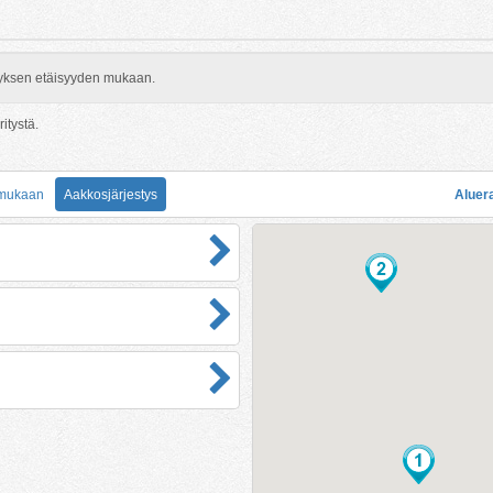
rityksen etäisyyden mukaan.
ritystä.
 mukaan
Aakkosjärjestys
Aluer