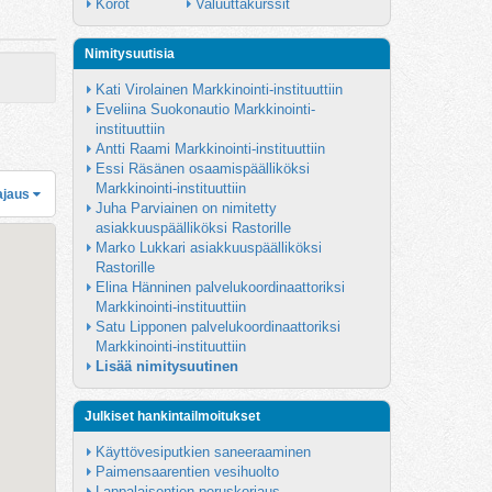
Korot
Valuuttakurssit
Nimitysuutisia
Kati Virolainen Markkinointi-instituuttiin
Eveliina Suokonautio Markkinointi-
instituuttiin
Antti Raami Markkinointi-instituuttiin
Essi Räsänen osaamispäälliköksi 
Markkinointi-instituuttiin
ajaus
Juha Parviainen on nimitetty 
asiakkuuspäälliköksi Rastorille
Marko Lukkari asiakkuuspäälliköksi 
Rastorille
Elina Hänninen palvelukoordinaattoriksi 
Markkinointi-instituuttiin
Satu Lipponen palvelukoordinaattoriksi 
Markkinointi-instituuttiin
Lisää nimitysuutinen
Julkiset hankintailmoitukset
Käyttövesiputkien saneeraaminen
Paimensaarentien vesihuolto
Lappalaisentien peruskorjaus