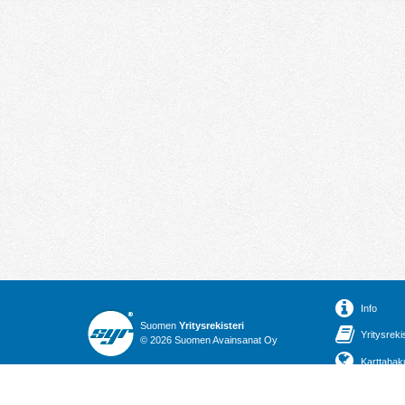
Info
Suomen
Yritysrekisteri
Yritysreki
© 2026 Suomen Avainsanat Oy
Karttahak