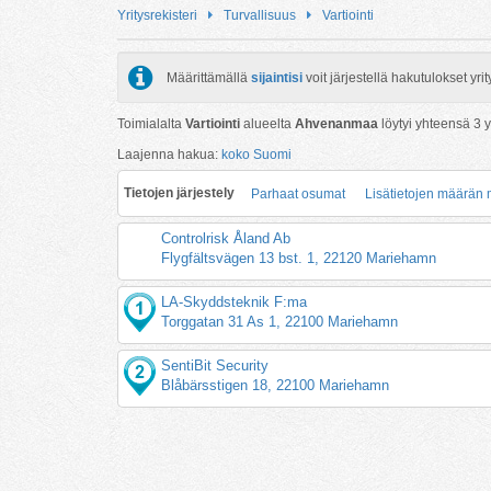
Yritysrekisteri
Turvallisuus
Vartiointi
Määrittämällä
sijaintisi
voit järjestellä hakutulokset y
Toimialalta
Vartiointi
alueelta
Ahvenanmaa
löytyi yhteensä
3
y
Laajenna hakua:
koko Suomi
Tietojen järjestely
Parhaat osumat
Lisätietojen määrän
Controlrisk Åland Ab
Flygfältsvägen 13 bst. 1, 22120 Mariehamn
LA-Skyddsteknik F:ma
Torggatan 31 As 1, 22100 Mariehamn
SentiBit Security
Blåbärsstigen 18, 22100 Mariehamn