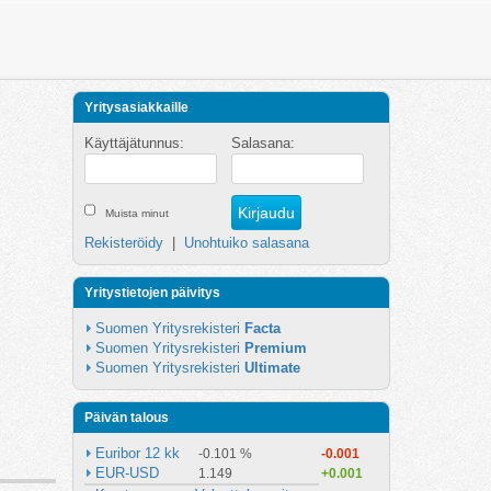
Yritysasiakkaille
Käyttäjätunnus:
Salasana:
Muista minut
Rekisteröidy
|
Unohtuiko salasana
Yritystietojen päivitys
Suomen Yritysrekisteri 
Facta
Suomen Yritysrekisteri 
Premium
Suomen Yritysrekisteri 
Ultimate
Päivän talous
Euribor 12 kk
-0.101 %
-0.001
EUR-USD
1.149
+0.001