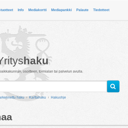
stuotteet
Info
Mediakortti
Mediapankki
Palaute
Tiedotteet
Yritys
haku
paikkakunnan, osoitteen, toimialan tai palvelun avulla.
arkennettu haku
Karttahaku
Hakuohje
maa