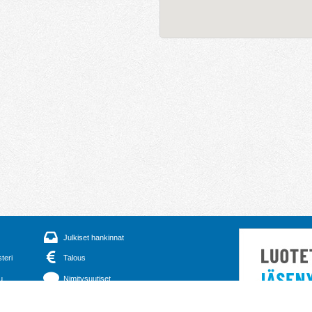
Julkiset hankinnat
steri
Talous
u
Nimitysuutiset