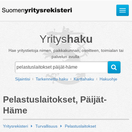
Avaa
valik
Yritys
haku
Hae yritystietoja nimen, paikkakunnan, osoitteen, toimialan tai
palvelun avulla.
Sijaintisi
Tarkennettu haku
Karttahaku
Hakuohje
Pelastuslaitokset, Päijät-
Häme
Yritysrekisteri
Turvallisuus
Pelastuslaitokset