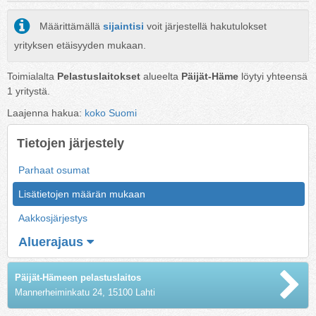
Määrittämällä
sijaintisi
voit järjestellä hakutulokset
yrityksen etäisyyden mukaan.
Toimialalta
Pelastuslaitokset
alueelta
Päijät-Häme
löytyi yhteensä
1
yritystä.
Laajenna hakua:
koko Suomi
Tietojen järjestely
Parhaat osumat
Lisätietojen määrän mukaan
Aakkosjärjestys
Aluerajaus
Päijät-Hämeen pelastuslaitos
Mannerheiminkatu 24, 15100 Lahti