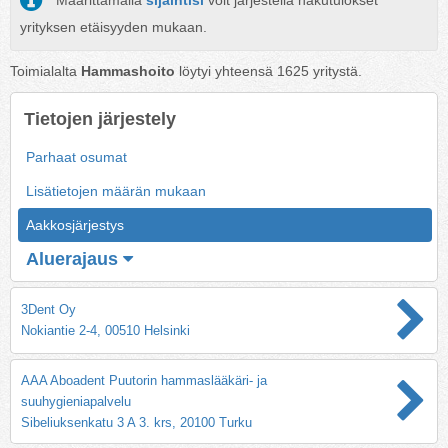
Määrittämällä
sijaintisi
voit järjestellä hakutulokset
yrityksen etäisyyden mukaan.
Toimialalta
Hammashoito
löytyi yhteensä
1625
yritystä.
Tietojen järjestely
Parhaat osumat
Lisätietojen määrän mukaan
Aakkosjärjestys
Aluerajaus
3Dent Oy
Nokiantie 2-4, 00510 Helsinki
AAA Aboadent Puutorin hammaslääkäri- ja
suuhygieniapalvelu
Sibeliuksenkatu 3 A 3. krs, 20100 Turku