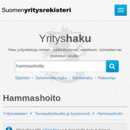
Avaa
valik
Yritys
haku
Hae yritystietoja nimen, paikkakunnan, osoitteen, toimialan tai
palvelun avulla.
Sijaintisi
Tarkennettu haku
Karttahaku
Hakuohje
Hammashoito
Yritysrekisteri
Terveydenhuolto ja hyvinvointi
Hammashoito