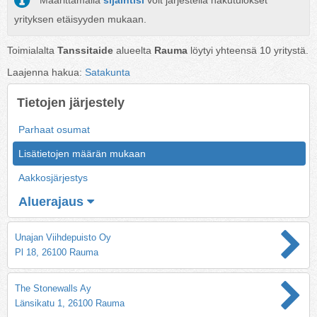
Määrittämällä
sijaintisi
voit järjestellä hakutulokset
yrityksen etäisyyden mukaan.
Toimialalta
Tanssitaide
alueelta
Rauma
löytyi yhteensä
10
yritystä.
Laajenna hakua:
Satakunta
Tietojen järjestely
Parhaat osumat
Lisätietojen määrän mukaan
Aakkosjärjestys
Aluerajaus
Unajan Viihdepuisto Oy
Pl 18, 26100 Rauma
The Stonewalls Ay
Länsikatu 1, 26100 Rauma