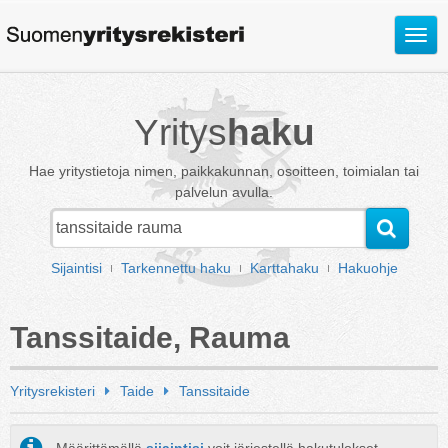
Avaa
valik
Yritys
haku
Hae yritystietoja nimen, paikkakunnan, osoitteen, toimialan tai
palvelun avulla.
Sijaintisi
Tarkennettu haku
Karttahaku
Hakuohje
Tanssitaide, Rauma
Yritysrekisteri
Taide
Tanssitaide