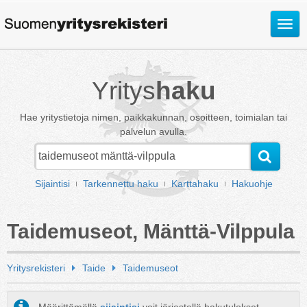
Avaa
valik
Yritys
haku
Hae yritystietoja nimen, paikkakunnan, osoitteen, toimialan tai
palvelun avulla.
Sijaintisi
Tarkennettu haku
Karttahaku
Hakuohje
Taidemuseot, Mänttä-Vilppula
Yritysrekisteri
Taide
Taidemuseot