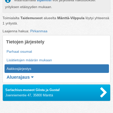
Määrittämällä
sijaintisi
voit järjestellä hakutulokset
yrityksen etäisyyden mukaan.
Toimialalta
Taidemuseot
alueelta
Mänttä-Vilppula
löytyi yhteensä
1
yritystä.
Laajenna hakua:
Pirkanmaa
Tietojen järjestely
Parhaat osumat
Lisätietojen määrän mukaan
Aakkosjärjestys
Aluerajaus
Serlachius-museot Gösta ja Gustaf
Joenniementie 47, 35800 Mänttä