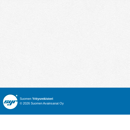
Suomen
Yritysrekisteri
© 2026 Suomen Avainsanat Oy
Info
Julkiset hankinnat
Yritysrekisteri
Talous