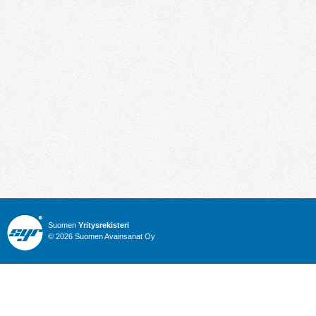
Suomen
Yritysrekisteri
© 2026 Suomen Avainsanat Oy
Info
Julkiset hankinnat
Yritysrekisteri
Talous
Karttahaku
Nimitysuutiset