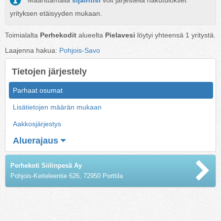
Määrittämällä
sijaintisi
voit järjestellä hakutulokset
yrityksen etäisyyden mukaan.
Toimialalta
Perhekodit
alueelta
Pielavesi
löytyi yhteensä
1
yritystä.
Laajenna hakua:
Pohjois-Savo
Tietojen järjestely
Parhaat osumat
Lisätietojen määrän mukaan
Aakkosjärjestys
Aluerajaus
Perhekoti Siilinpesä Ay
Pohjois-Keiteleentie 626, 72950 Porttila