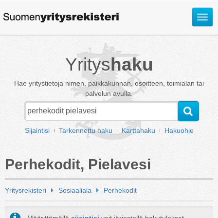
Avaa
valik
Yritys
haku
Hae yritystietoja nimen, paikkakunnan, osoitteen, toimialan tai
palvelun avulla.
Sijaintisi
Tarkennettu haku
Karttahaku
Hakuohje
Perhekodit, Pielavesi
Yritysrekisteri
Sosiaaliala
Perhekodit