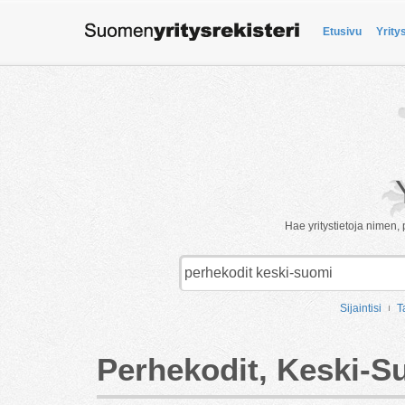
Etusivu
Yrity
Hae yritystietoja nimen, 
Sijaintisi
T
Perhekodit, Keski-S