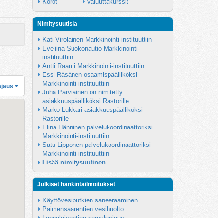
Korot
Valuuttakurssit
Nimitysuutisia
Kati Virolainen Markkinointi-instituuttiin
Eveliina Suokonautio Markkinointi-
instituuttiin
Antti Raami Markkinointi-instituuttiin
Essi Räsänen osaamispäälliköksi 
Markkinointi-instituuttiin
ajaus
Juha Parviainen on nimitetty 
asiakkuuspäälliköksi Rastorille
Marko Lukkari asiakkuuspäälliköksi 
Rastorille
Elina Hänninen palvelukoordinaattoriksi 
Markkinointi-instituuttiin
Satu Lipponen palvelukoordinaattoriksi 
Markkinointi-instituuttiin
Lisää nimitysuutinen
Julkiset hankintailmoitukset
Käyttövesiputkien saneeraaminen
Paimensaarentien vesihuolto
Lappalaisentien peruskorjaus