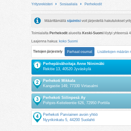
Yritysrekisteri
Sosiaaliala
Perhekodit
Määrittämällä
sijaintisi
voit järjestellä hakutulokset y
Toimialalta
Perhekodit
alueelta
Keski-Suomi
löytyi yhteensä
4
Laajenna hakua:
koko Suomi
Tietojen järjestely
Parhaat osumat
Lisätietojen määrän
Perhepäivähoitaja Anne Niinimäki
Rekitie 13, 40520 Jyväskylä
Perhekoti Mikkala
Kangastie 149, 77330 Virtasalmi
Perhekoti Siilinpesä Ay
Pohjois-Keiteleentie 626, 72950 Porttila
Perhekoti Parviainen avoin yhtiö
Nyyrikinkatu 5, 44200 Suolahti