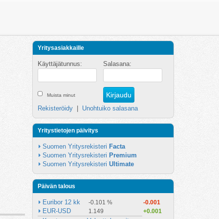
Yritysasiakkaille
Käyttäjätunnus:
Salasana:
Muista minut
Rekisteröidy
|
Unohtuiko salasana
Yritystietojen päivitys
Suomen Yritysrekisteri 
Facta
Suomen Yritysrekisteri 
Premium
Suomen Yritysrekisteri 
Ultimate
Päivän talous
Euribor 12 kk
-0.101 %
-0.001
EUR-USD
1.149
+0.001