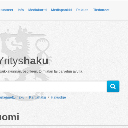
stuotteet
Info
Mediakortti
Mediapankki
Palaute
Tiedotteet
Yritys
haku
paikkakunnan, osoitteen, toimialan tai palvelun avulla.
arkennettu haku
Karttahaku
Hakuohje
uomi