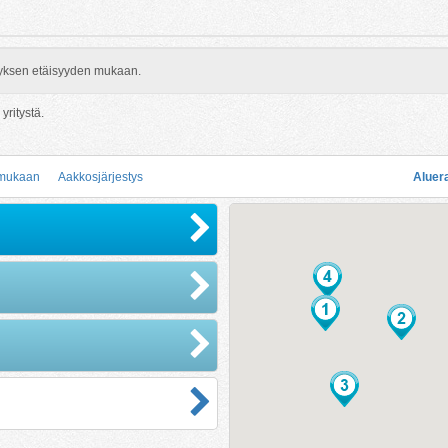
rityksen etäisyyden mukaan.
yritystä.
 mukaan
Aakkosjärjestys
Aluer