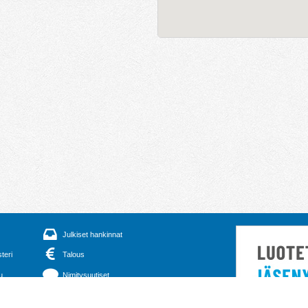
Julkiset hankinnat
steri
Talous
u
Nimitysuutiset