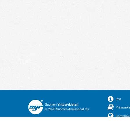
Info
Suomen
Yritysrekisteri
Yritysreki
© 2026 Suomen Avainsanat Oy
Karttahak