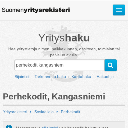
Avaa
valik
Yritys
haku
Hae yritystietoja nimen, paikkakunnan, osoitteen, toimialan tai
palvelun avulla.
Sijaintisi
Tarkennettu haku
Karttahaku
Hakuohje
Perhekodit, Kangasniemi
Yritysrekisteri
Sosiaaliala
Perhekodit