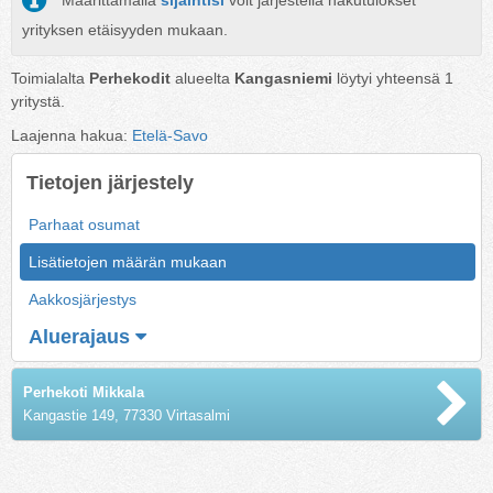
Määrittämällä
sijaintisi
voit järjestellä hakutulokset
yrityksen etäisyyden mukaan.
Toimialalta
Perhekodit
alueelta
Kangasniemi
löytyi yhteensä
1
yritystä.
Laajenna hakua:
Etelä-Savo
Tietojen järjestely
Parhaat osumat
Lisätietojen määrän mukaan
Aakkosjärjestys
Aluerajaus
Perhekoti Mikkala
Kangastie 149, 77330 Virtasalmi