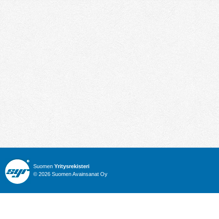
Suomen
Yritysrekisteri
© 2026 Suomen Avainsanat Oy
Info
Julkiset hankinnat
Yritysrekisteri
Talous