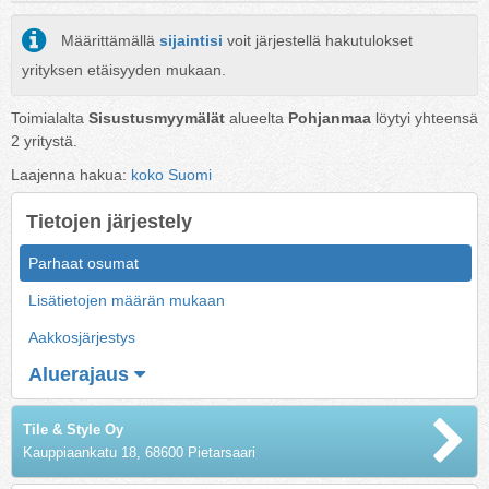
Määrittämällä
sijaintisi
voit järjestellä hakutulokset
yrityksen etäisyyden mukaan.
Toimialalta
Sisustusmyymälät
alueelta
Pohjanmaa
löytyi yhteensä
2
yritystä.
Laajenna hakua:
koko Suomi
Tietojen järjestely
Parhaat osumat
Lisätietojen määrän mukaan
Aakkosjärjestys
Aluerajaus
Tile & Style Oy
Kauppiaankatu 18, 68600 Pietarsaari