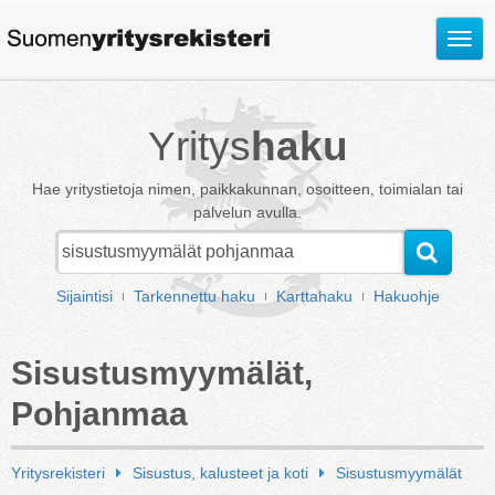
Avaa
valik
Yritys
haku
Hae yritystietoja nimen, paikkakunnan, osoitteen, toimialan tai
palvelun avulla.
Sijaintisi
Tarkennettu haku
Karttahaku
Hakuohje
Sisustusmyymälät,
Pohjanmaa
Yritysrekisteri
Sisustus, kalusteet ja koti
Sisustusmyymälät