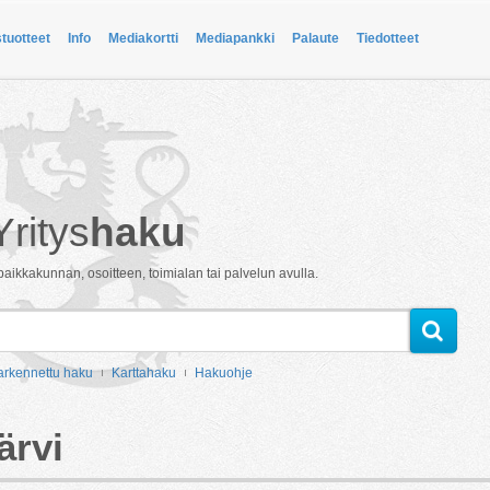
stuotteet
Info
Mediakortti
Mediapankki
Palaute
Tiedotteet
Yritys
haku
paikkakunnan, osoitteen, toimialan tai palvelun avulla.
arkennettu haku
Karttahaku
Hakuohje
ärvi