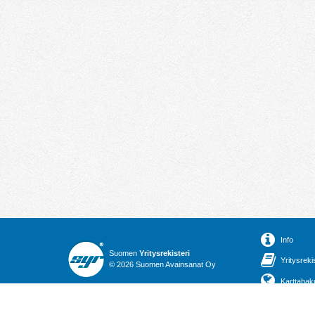
Info
Suomen
Yritysrekisteri
Yritysreki
© 2026 Suomen Avainsanat Oy
Karttahak