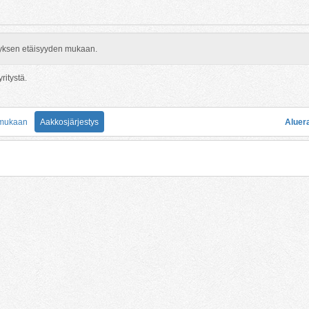
rityksen etäisyyden mukaan.
ritystä.
 mukaan
Aakkosjärjestys
Aluer