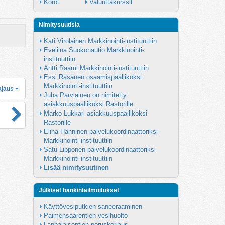
Korot
Valuuttakurssit
Nimitysuutisia
Kati Virolainen Markkinointi-instituuttiin
Eveliina Suokonautio Markkinointi-
instituuttiin
Antti Raami Markkinointi-instituuttiin
Essi Räsänen osaamispäälliköksi 
Markkinointi-instituuttiin
ajaus
Juha Parviainen on nimitetty 
asiakkuuspäälliköksi Rastorille
Marko Lukkari asiakkuuspäälliköksi 
Rastorille
Elina Hänninen palvelukoordinaattoriksi 
Markkinointi-instituuttiin
Satu Lipponen palvelukoordinaattoriksi 
Markkinointi-instituuttiin
Lisää nimitysuutinen
Julkiset hankintailmoitukset
Käyttövesiputkien saneeraaminen
Paimensaarentien vesihuolto
Lappalaisentien peruskorjaus