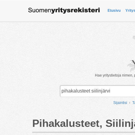
Etusivu
Yrity
Hae yritystietoja nimen, 
Sijaintisi
T
Pihakalusteet, Siilinj