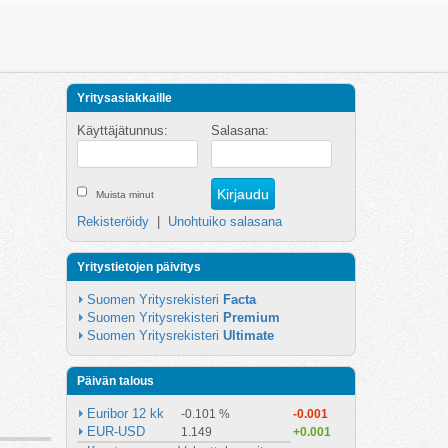
Yritysasiakkaille
Käyttäjätunnus:
Salasana:
Muista minut
Rekisteröidy
|
Unohtuiko salasana
Yritystietojen päivitys
Suomen Yritysrekisteri 
Facta
Suomen Yritysrekisteri 
Premium
Suomen Yritysrekisteri 
Ultimate
Päivän talous
Euribor 12 kk
-0.101 %
-0.001
EUR-USD
1.149
+0.001