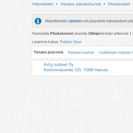
Yritysrekisteri
Sisustus, kalusteet ja koti
Pihakalusteet
Määrittämällä
sijaintisi
voit järjestellä hakutulokset y
Toimialalta
Pihakalusteet
alueelta
Siilinjärvi
löytyi yhteensä
1
y
Laajenna hakua:
Pohjois-Savo
Tietojen järjestely
Parhaat osumat
Lisätietojen määrän
AnSy tuotteet Oy
Keskimmäisentie 333, 71890 Hamula