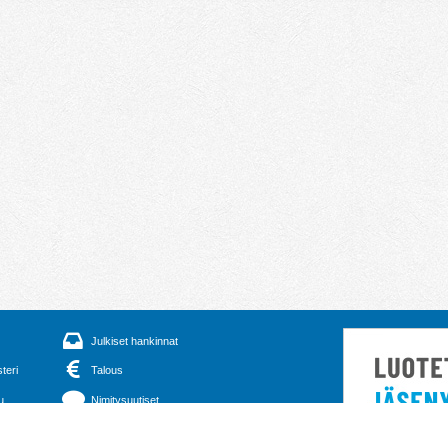
Julkiset hankinnat
steri
Talous
u
Nimitysuutiset