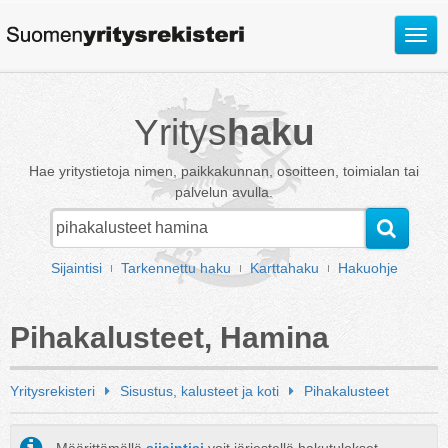
Avaa
valik
Yritys
haku
Hae yritystietoja nimen, paikkakunnan, osoitteen, toimialan tai
palvelun avulla.
Sijaintisi
Tarkennettu haku
Karttahaku
Hakuohje
Pihakalusteet, Hamina
Yritysrekisteri
Sisustus, kalusteet ja koti
Pihakalusteet