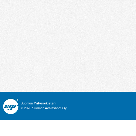
Suomen
Yritysrekisteri
© 2026 Suomen Avainsanat Oy
Info
Julkiset hankinnat
Yritysrekisteri
Talous