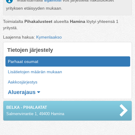
Määrittämällä
sijaintisi
voit järjestellä hakutulokset
yrityksen etäisyyden mukaan.
Toimialalta
Pihakalusteet
alueelta
Hamina
löytyi yhteensä
1
yritystä.
Laajenna hakua:
Kymenlaakso
Tietojen järjestely
Parhaat osumat
Lisätietojen määrän mukaan
Aakkosjärjestys
Aluerajaus
BELKA - PIHALAATAT
Salmenvirrantie 1, 49400 Hamina