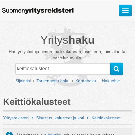
Avaa
valik
Yritys
haku
Hae yritystietoja nimen, paikkakunnan, osoitteen, toimialan tai
palvelun avulla.
Sijaintisi
Tarkennettu haku
Karttahaku
Hakuohje
Keittiökalusteet
Yritysrekisteri
Sisustus, kalusteet ja koti
Keittiökalusteet