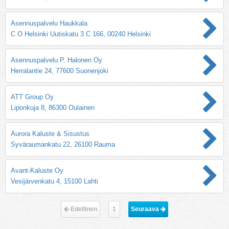
Asennuspalvelu Haukkala
C O Helsinki Uutiskatu 3 C 166, 00240 Helsinki
Asennuspalvelu P. Halonen Oy
Herralantie 24, 77600 Suonenjoki
ATT Group Oy
Liponkuja 8, 86300 Oulainen
Aurora Kaluste & Sisustus
Syväraumankatu 22, 26100 Rauma
Avant-Kaluste Oy
Vesijärvenkatu 4, 15100 Lahti
Edellinen
1
Seuraava 