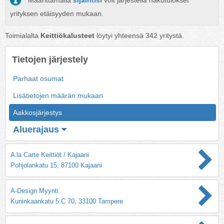
Määrittämällä
sijaintisi
voit järjestellä hakutulokset
yrityksen etäisyyden mukaan.
Toimialalta
Keittiökalusteet
löytyi yhteensä
342
yritystä.
Tietojen järjestely
Parhaat osumat
Lisätietojen määrän mukaan
Aakkosjärjestys
Aluerajaus
A la Carte Keittiöt / Kajaani
Pohjolankatu 15, 87100 Kajaani
A-Design Myynti
Kuninkaankatu 5 C 70, 33100 Tampere