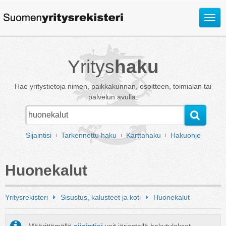
Avaa
valik
Yritys
haku
Hae yritystietoja nimen, paikkakunnan, osoitteen, toimialan tai
palvelun avulla.
Sijaintisi
Tarkennettu haku
Karttahaku
Hakuohje
Huonekalut
Yritysrekisteri
Sisustus, kalusteet ja koti
Huonekalut