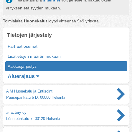
Määrittämällä
sijaintisi
voit järjestellä hakutulokset
yrityksen etäisyyden mukaan.
Toimialalta
Huonekalut
löytyi yhteensä
949
yritystä.
Tietojen järjestely
Parhaat osumat
Lisätietojen määrän mukaan
Aakkosjärjestys
Aluerajaus
A M Huonekalu ja Entisöinti
Puusepänkatu 6 D, 00880 Helsinki
a-factory oy
Lönnrotinkatu 7, 00120 Helsinki