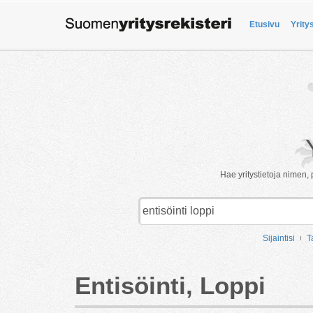
Etusivu
Yrity
Hae yritystietoja nimen, 
Sijaintisi
T
Entisöinti, Loppi