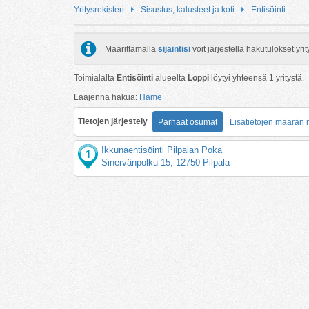
Yritysrekisteri
Sisustus, kalusteet ja koti
Entisöinti
Määrittämällä
sijaintisi
voit järjestellä hakutulokset y
Toimialalta
Entisöinti
alueelta
Loppi
löytyi yhteensä
1
yritystä.
Laajenna hakua:
Häme
Tietojen järjestely
Parhaat osumat
Lisätietojen määrän
Ikkunaentisöinti Pilpalan Poka
Sinervänpolku 15, 12750 Pilpala