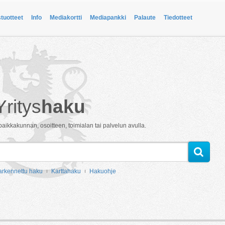
stuotteet
Info
Mediakortti
Mediapankki
Palaute
Tiedotteet
Yritys
haku
paikkakunnan, osoitteen, toimialan tai palvelun avulla.
arkennettu haku
Karttahaku
Hakuohje