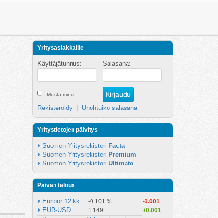
Yritysasiakkaille
Käyttäjätunnus:
Salasana:
Muista minut
Rekisteröidy
|
Unohtuiko salasana
Yritystietojen päivitys
Suomen Yritysrekisteri 
Facta
Suomen Yritysrekisteri 
Premium
Suomen Yritysrekisteri 
Ultimate
Päivän talous
Euribor 12 kk
-0.101 %
-0.001
EUR-USD
1.149
+0.001