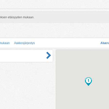
rityksen etäisyyden mukaan.
 mukaan
Aakkosjärjestys
Aluer