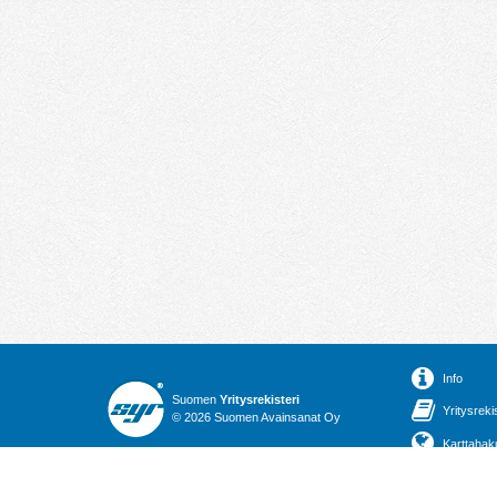
Info
Suomen
Yritysrekisteri
Yritysreki
© 2026 Suomen Avainsanat Oy
Karttahak