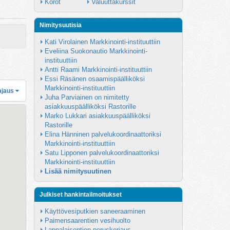
Korot
Valuuttakurssit
Nimitysuutisia
Kati Virolainen Markkinointi-instituuttiin
Eveliina Suokonautio Markkinointi-
instituuttiin
Antti Raami Markkinointi-instituuttiin
Essi Räsänen osaamispäälliköksi 
Markkinointi-instituuttiin
ajaus
Juha Parviainen on nimitetty 
asiakkuuspäälliköksi Rastorille
Marko Lukkari asiakkuuspäälliköksi 
Rastorille
Elina Hänninen palvelukoordinaattoriksi 
Markkinointi-instituuttiin
Satu Lipponen palvelukoordinaattoriksi 
Markkinointi-instituuttiin
Lisää nimitysuutinen
Julkiset hankintailmoitukset
Käyttövesiputkien saneeraaminen
Paimensaarentien vesihuolto
Lappalaisentien peruskorjaus