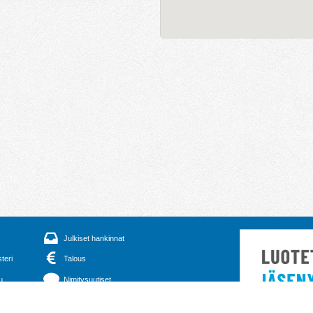
Julkiset hankinnat
steri
Talous
u
Nimitysuutiset