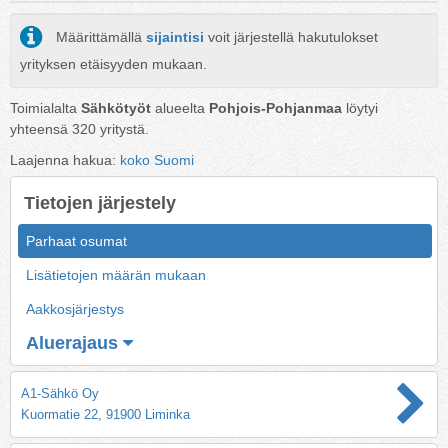
Määrittämällä
sijaintisi
voit järjestellä hakutulokset
yrityksen etäisyyden mukaan.
Toimialalta
Sähkötyöt
alueelta
Pohjois-Pohjanmaa
löytyi
yhteensä
320
yritystä.
Laajenna hakua:
koko Suomi
Tietojen järjestely
Parhaat osumat
Lisätietojen määrän mukaan
Aakkosjärjestys
Aluerajaus
A1-Sähkö Oy
Kuormatie 22, 91900 Liminka