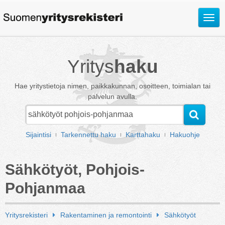
Avaa
valik
Yritys
haku
Hae yritystietoja nimen, paikkakunnan, osoitteen, toimialan tai
palvelun avulla.
Sijaintisi
Tarkennettu haku
Karttahaku
Hakuohje
Sähkötyöt, Pohjois-
Pohjanmaa
Yritysrekisteri
Rakentaminen ja remontointi
Sähkötyöt