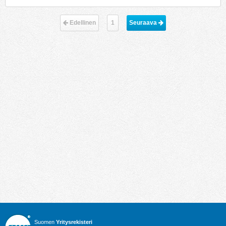
Edellinen
1
Seuraava 
Suomen
Yritysrekisteri