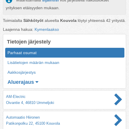
Määrittämällä
sijaintisi
voit järjestellä hakutulokset
yrityksen etäisyyden mukaan.
Toimialalta
Sähkötyöt
alueelta
Kouvola
löytyi yhteensä
42
yritystä.
Laajenna hakua:
Kymenlaakso
Tietojen järjestely
Parhaat osumat
Lisätietojen määrän mukaan
Aakkosjärjestys
Aluerajaus
AM-Electric
Oivantie 4, 46810 Ummeljoki
Automaatio Hiironen
Patikonpolku 22, 45100 Kouvola