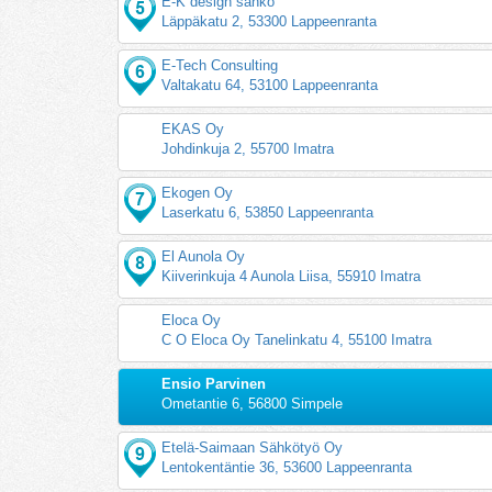
E-K design sähkö
Läppäkatu 2, 53300 Lappeenranta
E-Tech Consulting
Valtakatu 64, 53100 Lappeenranta
EKAS Oy
Johdinkuja 2, 55700 Imatra
Ekogen Oy
Laserkatu 6, 53850 Lappeenranta
El Aunola Oy
Kiiverinkuja 4 Aunola Liisa, 55910 Imatra
Eloca Oy
C O Eloca Oy Tanelinkatu 4, 55100 Imatra
Ensio Parvinen
Ometantie 6, 56800 Simpele
Etelä-Saimaan Sähkötyö Oy
Lentokentäntie 36, 53600 Lappeenranta