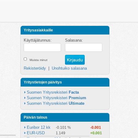
Yritysasiakkaille
Käyttäjätunnus:
Salasana:
Muista minut
Rekisteröidy
|
Unohtuiko salasana
Yritystietojen päivitys
Suomen Yritysrekisteri 
Facta
Suomen Yritysrekisteri 
Premium
Suomen Yritysrekisteri 
Ultimate
Päivän talous
Euribor 12 kk
-0.101 %
-0.001
EUR-USD
1.149
+0.001