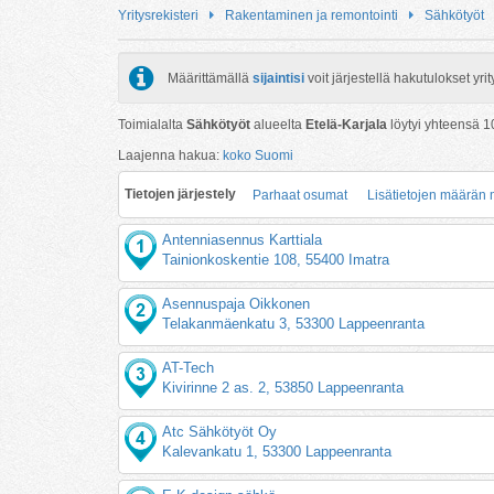
Yritysrekisteri
Rakentaminen ja remontointi
Sähkötyöt
Määrittämällä
sijaintisi
voit järjestellä hakutulokset y
Toimialalta
Sähkötyöt
alueelta
Etelä-Karjala
löytyi yhteensä
1
Laajenna hakua:
koko Suomi
Tietojen järjestely
Parhaat osumat
Lisätietojen määrän
Antenniasennus Karttiala
Tainionkoskentie 108, 55400 Imatra
Asennuspaja Oikkonen
Telakanmäenkatu 3, 53300 Lappeenranta
AT-Tech
Kivirinne 2 as. 2, 53850 Lappeenranta
Atc Sähkötyöt Oy
Kalevankatu 1, 53300 Lappeenranta