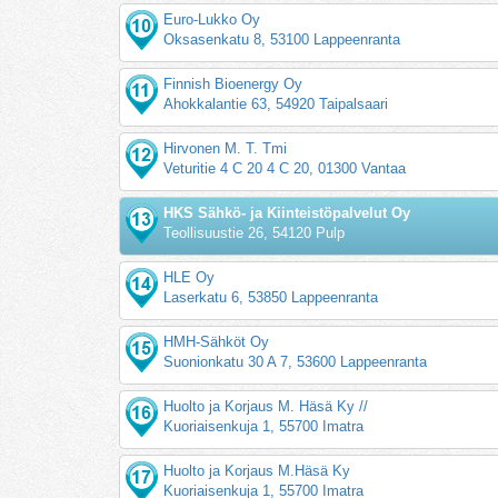
Euro-Lukko Oy
Oksasenkatu 8, 53100 Lappeenranta
Finnish Bioenergy Oy
Ahokkalantie 63, 54920 Taipalsaari
Hirvonen M. T. Tmi
Veturitie 4 C 20 4 C 20, 01300 Vantaa
HKS Sähkö- ja Kiinteistöpalvelut Oy
Teollisuustie 26, 54120 Pulp
HLE Oy
Laserkatu 6, 53850 Lappeenranta
HMH-Sähköt Oy
Suonionkatu 30 A 7, 53600 Lappeenranta
Huolto ja Korjaus M. Häsä Ky //
Kuoriaisenkuja 1, 55700 Imatra
Huolto ja Korjaus M.Häsä Ky
Kuoriaisenkuja 1, 55700 Imatra