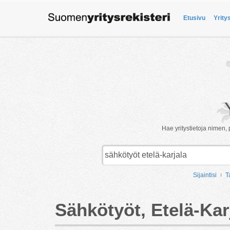
Etusivu
Yrity
Hae yritystietoja nimen, 
Sijaintisi
T
Sähkötyöt, Etelä-Kar