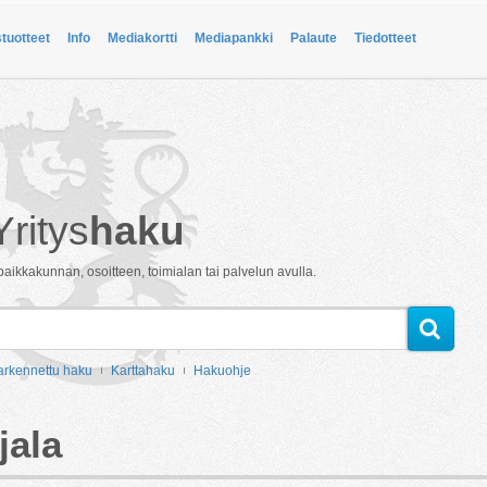
stuotteet
Info
Mediakortti
Mediapankki
Palaute
Tiedotteet
Yritys
haku
paikkakunnan, osoitteen, toimialan tai palvelun avulla.
arkennettu haku
Karttahaku
Hakuohje
jala