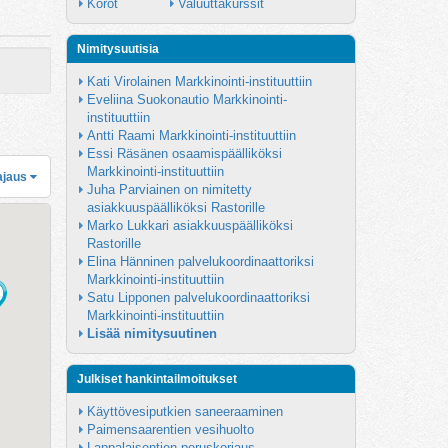
Korot
Valuuttakurssit
Nimitysuutisia
Kati Virolainen Markkinointi-instituuttiin
Eveliina Suokonautio Markkinointi-
instituuttiin
Antti Raami Markkinointi-instituuttiin
Essi Räsänen osaamispäälliköksi 
Markkinointi-instituuttiin
ajaus
Juha Parviainen on nimitetty 
asiakkuuspäälliköksi Rastorille
Marko Lukkari asiakkuuspäälliköksi 
Rastorille
Elina Hänninen palvelukoordinaattoriksi 
Markkinointi-instituuttiin
Satu Lipponen palvelukoordinaattoriksi 
Markkinointi-instituuttiin
Lisää nimitysuutinen
Julkiset hankintailmoitukset
Käyttövesiputkien saneeraaminen
Paimensaarentien vesihuolto
Lappalaisentien peruskorjaus