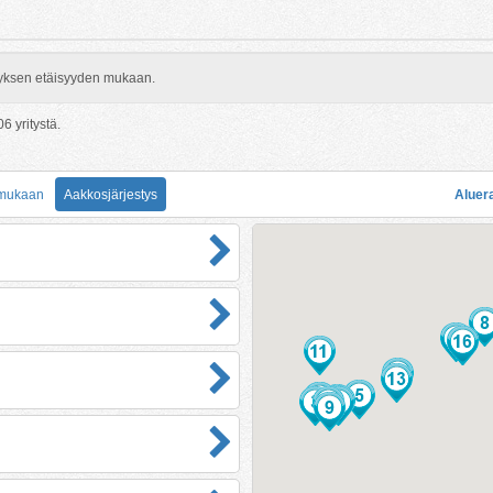
rityksen etäisyyden mukaan.
06
yritystä.
 mukaan
Aakkosjärjestys
Aluer