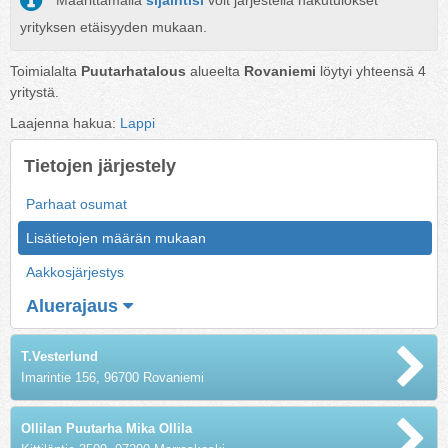
Määrittämällä
sijaintisi
voit järjestellä hakutulokset
yrityksen etäisyyden mukaan.
Toimialalta
Puutarhatalous
alueelta
Rovaniemi
löytyi yhteensä
4
yritystä.
Laajenna hakua:
Lappi
Tietojen järjestely
Parhaat osumat
Lisätietojen määrän mukaan
Aakkosjärjestys
Aluerajaus
T.Vesterlund
Imarintie 156, 96700 Rovaniemi
Ollilan Puutarha Mika Ollila