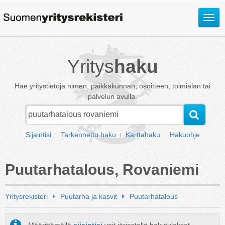
Avaa
valik
Yritys
haku
Hae yritystietoja nimen, paikkakunnan, osoitteen, toimialan tai
palvelun avulla.
Sijaintisi
Tarkennettu haku
Karttahaku
Hakuohje
Puutarhatalous, Rovaniemi
Yritysrekisteri
Puutarha ja kasvit
Puutarhatalous