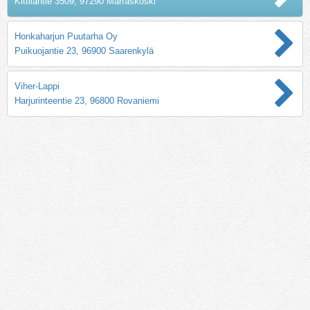
Kittiläntie 3509, 97290 Marraskoski
Honkaharjun Puutarha Oy
Puikuojantie 23, 96900 Saarenkylä
Viher-Lappi
Harjurinteentie 23, 96800 Rovaniemi