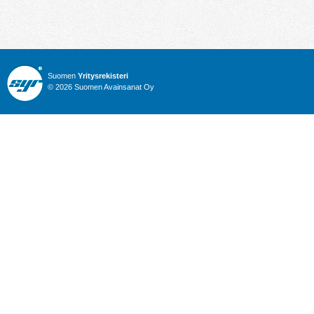
Suomen
Yritysrekisteri
© 2026 Suomen Avainsanat Oy
Info
Julkiset hankinnat
Yritysrekisteri
Talous
Karttahaku
Nimitysuutiset