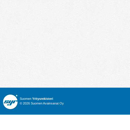
Suomen
Yritysrekisteri
© 2026 Suomen Avainsanat Oy
Info
Julkiset hankinnat
Yritysrekisteri
Talous