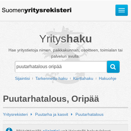
Avaa
valik
Yritys
haku
Hae yritystietoja nimen, paikkakunnan, osoitteen, toimialan tai
palvelun avulla.
Sijaintisi
Tarkennettu haku
Karttahaku
Hakuohje
Puutarhatalous, Oripää
Yritysrekisteri
Puutarha ja kasvit
Puutarhatalous