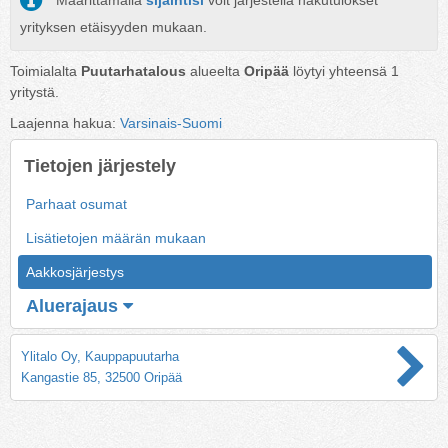
Määrittämällä
sijaintisi
voit järjestellä hakutulokset
yrityksen etäisyyden mukaan.
Toimialalta
Puutarhatalous
alueelta
Oripää
löytyi yhteensä
1
yritystä.
Laajenna hakua:
Varsinais-Suomi
Tietojen järjestely
Parhaat osumat
Lisätietojen määrän mukaan
Aakkosjärjestys
Aluerajaus
Ylitalo Oy, Kauppapuutarha
Kangastie 85, 32500 Oripää