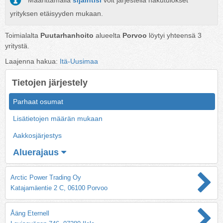
Määrittämällä
sijaintisi
voit järjestellä hakutulokset
yrityksen etäisyyden mukaan.
Toimialalta
Puutarhanhoito
alueelta
Porvoo
löytyi yhteensä
3
yritystä.
Laajenna hakua:
Itä-Uusimaa
Tietojen järjestely
Parhaat osumat
Lisätietojen määrän mukaan
Aakkosjärjestys
Aluerajaus
Arctic Power Trading Oy
Katajamäentie 2 C, 06100 Porvoo
Åäng Eternell