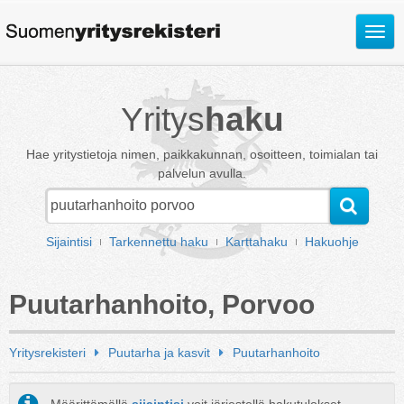
Avaa
valik
Yritys
haku
Hae yritystietoja nimen, paikkakunnan, osoitteen, toimialan tai
palvelun avulla.
Sijaintisi
Tarkennettu haku
Karttahaku
Hakuohje
Puutarhanhoito, Porvoo
Yritysrekisteri
Puutarha ja kasvit
Puutarhanhoito