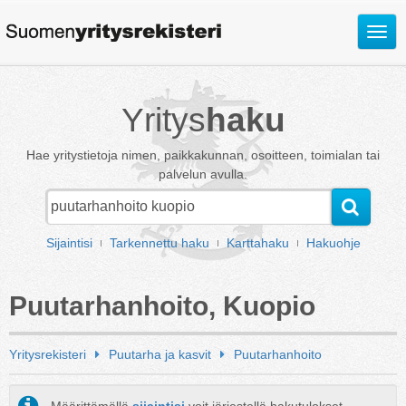
Avaa
valik
Yritys
haku
Hae yritystietoja nimen, paikkakunnan, osoitteen, toimialan tai
palvelun avulla.
Sijaintisi
Tarkennettu haku
Karttahaku
Hakuohje
Puutarhanhoito, Kuopio
Yritysrekisteri
Puutarha ja kasvit
Puutarhanhoito