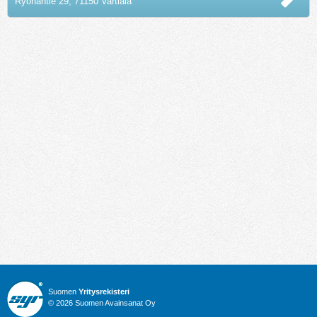
Ryönäntie 29, 71150 Vartiala
Suomen
Yritysrekisteri
© 2026 Suomen Avainsanat Oy