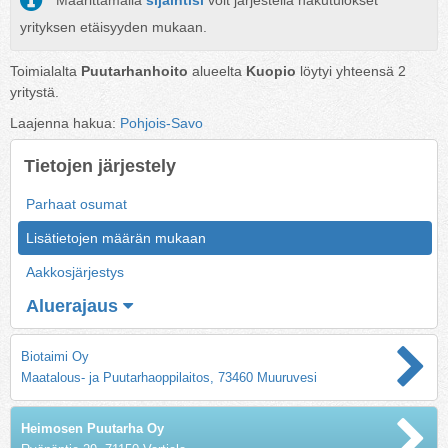
Määrittämällä
sijaintisi
voit järjestellä hakutulokset
yrityksen etäisyyden mukaan.
Toimialalta
Puutarhanhoito
alueelta
Kuopio
löytyi yhteensä
2
yritystä.
Laajenna hakua:
Pohjois-Savo
Tietojen järjestely
Parhaat osumat
Lisätietojen määrän mukaan
Aakkosjärjestys
Aluerajaus
Biotaimi Oy
Maatalous- ja Puutarhaoppilaitos, 73460 Muuruvesi
Heimosen Puutarha Oy