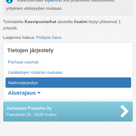
Määrittämällä
sijaintisi
voit järjestellä hakutulokset
yrityksen etäisyyden mukaan.
Toimialalta
Kasvipuutarhat
alueelta
Iisalmi
löytyi yhteensä
1
yritystä.
Laajenna hakua:
Pohjois-Savo
Tietojen järjestely
Parhaat osumat
Lisätietojen määrän mukaan
Aakkosjärjestys
Aluerajaus
Jauhiaisen Puutarha Oy
Parkatintie 26, 74120 Iisalmi