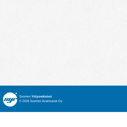
Suomen
Yritysrekisteri
© 2026 Suomen Avainsanat Oy
Info
Julkiset hankinnat
Yritysrekisteri
Talous