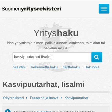
Avaa
valik
Yritys
haku
Hae yritystietoja nimen, paikkakunnan, osoitteen, toimialan tai
palvelun avulla.
Sijaintisi
Tarkennettu haku
Karttahaku
Hakuohje
Kasvipuutarhat, Iisalmi
Yritysrekisteri
Puutarha ja kasvit
Kasvipuutarhat