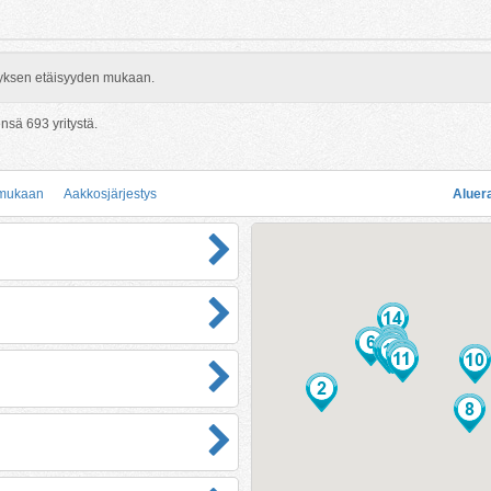
rityksen etäisyyden mukaan.
eensä
693
yritystä.
 mukaan
Aakkosjärjestys
Aluer