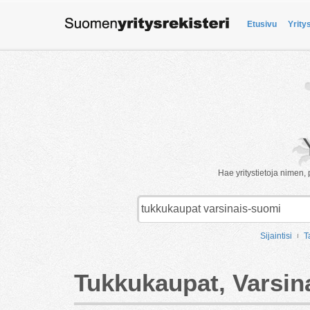
Etusivu
Yrity
Hae yritystietoja nimen, 
Sijaintisi
T
Tukkukaupat, Varsin