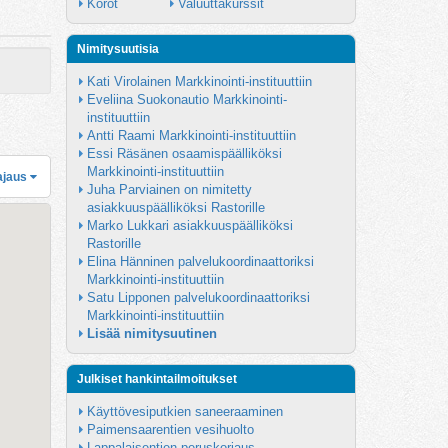
Korot
Valuuttakurssit
Nimitysuutisia
Kati Virolainen Markkinointi-instituuttiin
Eveliina Suokonautio Markkinointi-
instituuttiin
Antti Raami Markkinointi-instituuttiin
Essi Räsänen osaamispäälliköksi 
Markkinointi-instituuttiin
ajaus
Juha Parviainen on nimitetty 
asiakkuuspäälliköksi Rastorille
Marko Lukkari asiakkuuspäälliköksi 
Rastorille
Elina Hänninen palvelukoordinaattoriksi 
Markkinointi-instituuttiin
Satu Lipponen palvelukoordinaattoriksi 
Markkinointi-instituuttiin
Lisää nimitysuutinen
Julkiset hankintailmoitukset
Käyttövesiputkien saneeraaminen
Paimensaarentien vesihuolto
Lappalaisentien peruskorjaus