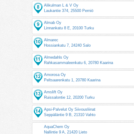
Alikulman L & V Oy
Laukantie 374, 25500 Perniö
Almab Oy
Linnankatu 8 E, 20100 Turku
Almarec
Hossiankatu 7, 24240 Salo
Almedahls Oy
Rahkasammaleenkatu 6, 20780 Kaarina
Amorosa Oy
Peltsaarenkatu 1, 20780 Kaarina
Amslift Oy
Ruissalontie 12, 20200 Turku
Apsi-Palvelut Oy Siivousliinat
Seppäläntie 9 B, 21310 Vahto
AquaChem Oy
Nallintie 9 A, 21420 Lieto