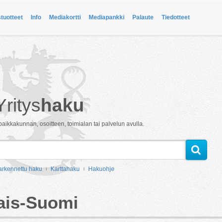
stuotteet
Info
Mediakortti
Mediapankki
Palaute
Tiedotteet
Yritys
haku
paikkakunnan, osoitteen, toimialan tai palvelun avulla.
arkennettu haku
Karttahaku
Hakuohje
ais-Suomi