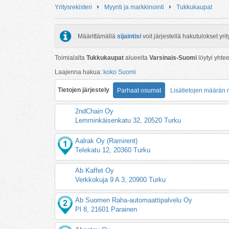
Yritysrekisteri
Myynti ja markkinointi
Tukkukaupat
Määrittämällä
sijaintisi
voit järjestellä hakutulokset y
Toimialalta
Tukkukaupat
alueelta
Varsinais-Suomi
löytyi yht
Laajenna hakua:
koko Suomi
Tietojen järjestely
Parhaat osumat
Lisätietojen määrän
2ndChain Oy
Lemminkäisenkatu 32, 20520 Turku
Aalrak Oy (Ramirent)
Telekatu 12, 20360 Turku
Ab Kaffet Oy
Verkkokuja 9 A 3, 20900 Turku
Ab Suomen Raha-automaattipalvelu Oy
Pl 8, 21601 Parainen