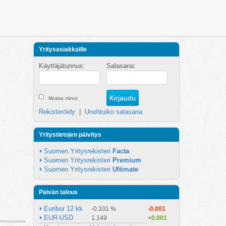
Yritysasiakkaille
Käyttäjätunnus:
Salasana:
Muista minut
Rekisteröidy
|
Unohtuiko salasana
Yritystietojen päivitys
Suomen Yritysrekisteri 
Facta
Suomen Yritysrekisteri 
Premium
Suomen Yritysrekisteri 
Ultimate
Päivän talous
Euribor 12 kk
-0.101 %
-0.001
EUR-USD
1.149
+0.001