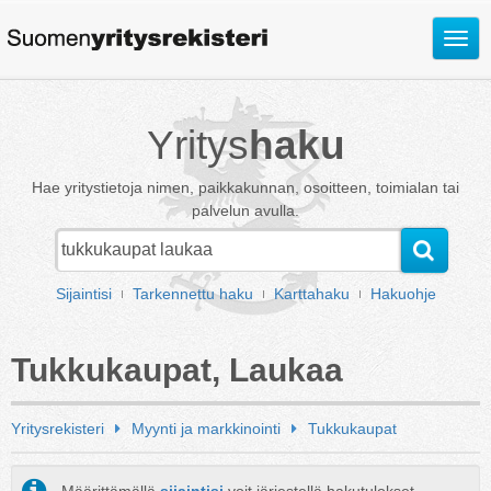
Avaa
valik
Yritys
haku
Hae yritystietoja nimen, paikkakunnan, osoitteen, toimialan tai
palvelun avulla.
Sijaintisi
Tarkennettu haku
Karttahaku
Hakuohje
Tukkukaupat, Laukaa
Yritysrekisteri
Myynti ja markkinointi
Tukkukaupat