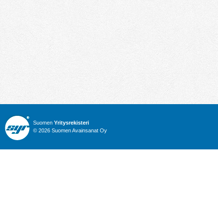
Suomen
Yritysrekisteri
© 2026 Suomen Avainsanat Oy
Info
Julkiset hankinnat
Yritysrekisteri
Talous
Karttahaku
Nimitysuutiset