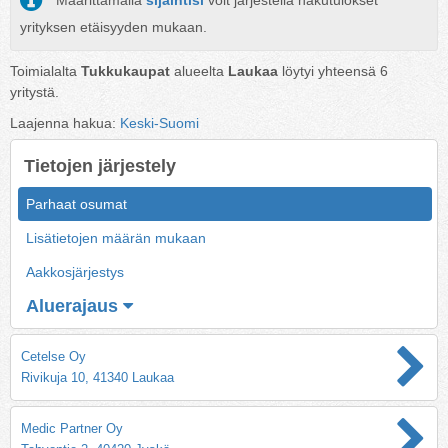
Määrittämällä
sijaintisi
voit järjestellä hakutulokset
yrityksen etäisyyden mukaan.
Toimialalta
Tukkukaupat
alueelta
Laukaa
löytyi yhteensä
6
yritystä.
Laajenna hakua:
Keski-Suomi
Tietojen järjestely
Parhaat osumat
Lisätietojen määrän mukaan
Aakkosjärjestys
Aluerajaus
Cetelse Oy
Rivikuja 10, 41340 Laukaa
Medic Partner Oy