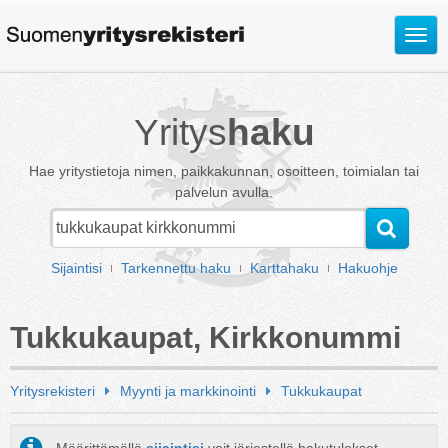
Avaa
valik
Yritys
haku
Hae yritystietoja nimen, paikkakunnan, osoitteen, toimialan tai
palvelun avulla.
Sijaintisi
Tarkennettu haku
Karttahaku
Hakuohje
Tukkukaupat, Kirkkonummi
Yritysrekisteri
Myynti ja markkinointi
Tukkukaupat