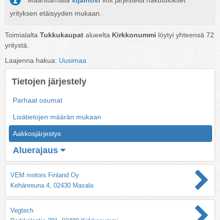
Määrittämällä
sijaintisi
voit järjestellä hakutulokset
yrityksen etäisyyden mukaan.
Toimialalta
Tukkukaupat
alueelta
Kirkkonummi
löytyi yhteensä
72
yritystä.
Laajenna hakua:
Uusimaa
Tietojen järjestely
Parhaat osumat
Lisätietojen määrän mukaan
Aakkosjärjestys
Aluerajaus
VEM motors Finland Oy
Kehänreuna 4, 02430 Masala
Vegtech