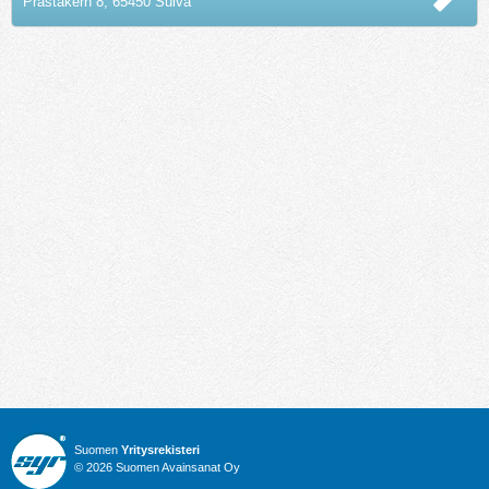
Präståkern 8, 65450 Sulva
Suomen
Yritysrekisteri
© 2026 Suomen Avainsanat Oy