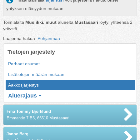
Määrittämällä
sijaintisi
voit järjestellä hakutulokset
yrityksen etäisyyden mukaan.
Toimialalta
Musiikki, muut
alueelta
Mustasaari
löytyi yhteensä
2
yritystä.
Laajenna hakua:
Pohjanmaa
Tietojen järjestely
Parhaat osumat
Lisätietojen määrän mukaan
Aakkosjärjestys
Aluerajaus
Fma Tommy Björklund
Emmantie 7 B3, 65610 Mustasaari
Janne Berg