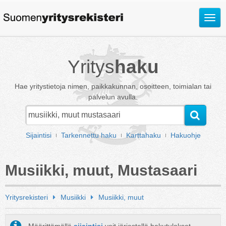
Avaa
valik
Yritys
haku
Hae yritystietoja nimen, paikkakunnan, osoitteen, toimialan tai
palvelun avulla.
Sijaintisi
Tarkennettu haku
Karttahaku
Hakuohje
Musiikki, muut, Mustasaari
Yritysrekisteri
Musiikki
Musiikki, muut