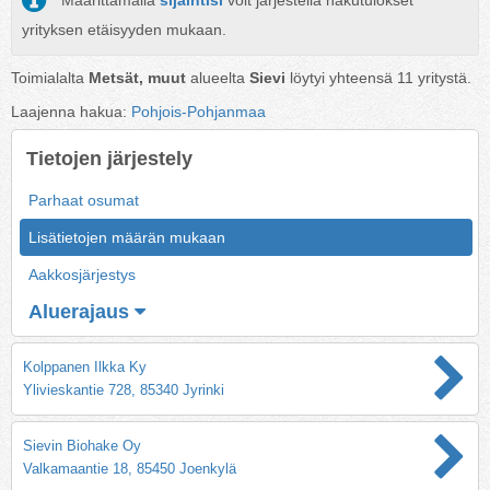
Määrittämällä
sijaintisi
voit järjestellä hakutulokset
yrityksen etäisyyden mukaan.
Toimialalta
Metsät, muut
alueelta
Sievi
löytyi yhteensä
11
yritystä.
Laajenna hakua:
Pohjois-Pohjanmaa
Tietojen järjestely
Parhaat osumat
Lisätietojen määrän mukaan
Aakkosjärjestys
Aluerajaus
Kolppanen Ilkka Ky
Ylivieskantie 728, 85340 Jyrinki
Sievin Biohake Oy
Valkamaantie 18, 85450 Joenkylä