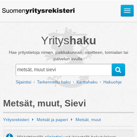
Avaa
valik
Yritys
haku
Hae yritystietoja nimen, paikkakunnan, osoitteen, toimialan tai
palvelun avulla.
Sijaintisi
Tarkennettu haku
Karttahaku
Hakuohje
Metsät, muut, Sievi
Yritysrekisteri
Metsät ja paperi
Metsät, muut