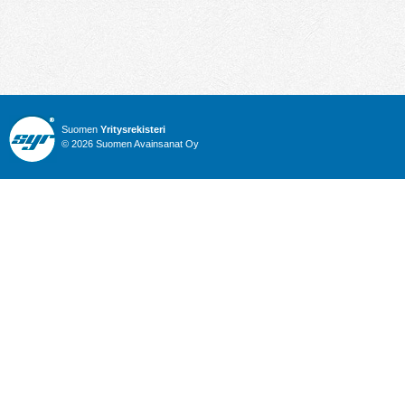
Suomen
Yritysrekisteri
© 2026 Suomen Avainsanat Oy
Info
Julkiset hankinnat
Yritysrekisteri
Talous
Karttahaku
Nimitysuutiset