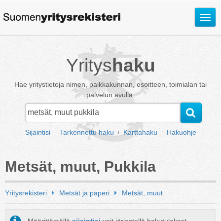
Avaa
valik
Yritys
haku
Hae yritystietoja nimen, paikkakunnan, osoitteen, toimialan tai
palvelun avulla.
Sijaintisi
Tarkennettu haku
Karttahaku
Hakuohje
Metsät, muut, Pukkila
Yritysrekisteri
Metsät ja paperi
Metsät, muut