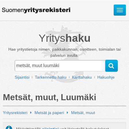
Avaa
valik
Yritys
haku
Hae yritystietoja nimen, paikkakunnan, osoitteen, toimialan tai
palvelun avulla.
Sijaintisi
Tarkennettu haku
Karttahaku
Hakuohje
Metsät, muut, Luumäki
Yritysrekisteri
Metsät ja paperi
Metsät, muut