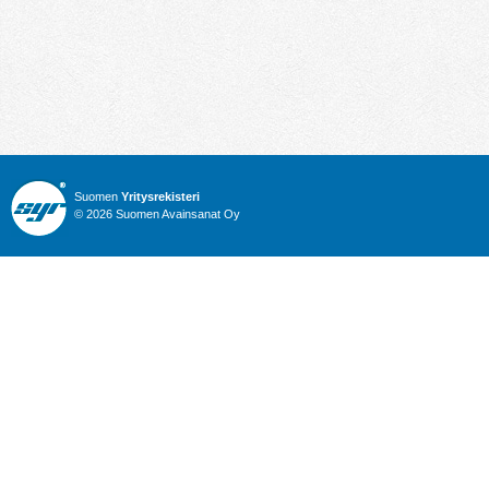
Suomen
Yritysrekisteri
© 2026 Suomen Avainsanat Oy
Info
Julkiset hankinnat
Yritysrekisteri
Talous
Karttahaku
Nimitysuutiset