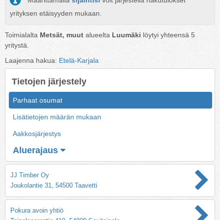
Määrittämällä
sijaintisi
voit järjestellä hakutulokset
yrityksen etäisyyden mukaan.
Toimialalta
Metsät, muut
alueelta
Luumäki
löytyi yhteensä
5
yritystä.
Laajenna hakua:
Etelä-Karjala
Tietojen järjestely
Parhaat osumat
Lisätietojen määrän mukaan
Aakkosjärjestys
Aluerajaus
JJ Timber Oy
Joukolantie 31, 54500 Taavetti
Pokura avoin yhtiö