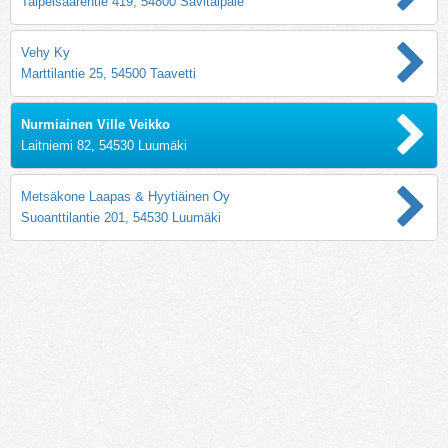
Taipelsaarentie 419, 54800 Savitaipale
Vehy Ky
Marttilantie 25, 54500 Taavetti
Nurmiainen Ville Veikko
Laitniemi 82, 54530 Luumäki
Metsäkone Laapas & Hyytiäinen Oy
Suoanttilantie 201, 54530 Luumäki