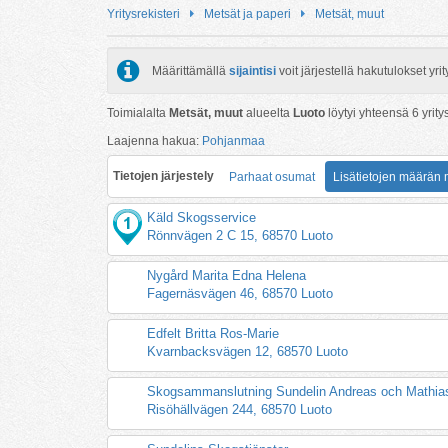
Yritysrekisteri
Metsät ja paperi
Metsät, muut
Määrittämällä
sijaintisi
voit järjestellä hakutulokset y
Toimialalta
Metsät, muut
alueelta
Luoto
löytyi yhteensä
6
yrity
Laajenna hakua:
Pohjanmaa
Tietojen järjestely
Parhaat osumat
Lisätietojen määrän
Käld Skogsservice
Rönnvägen 2 C 15, 68570 Luoto
Nygård Marita Edna Helena
Fagernäsvägen 46, 68570 Luoto
Edfelt Britta Ros-Marie
Kvarnbacksvägen 12, 68570 Luoto
Skogsammanslutning Sundelin Andreas och Mathia
Risöhällvägen 244, 68570 Luoto