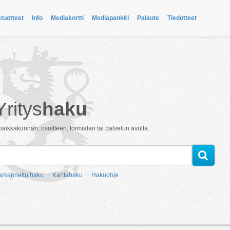
stuotteet
Info
Mediakortti
Mediapankki
Palaute
Tiedotteet
Yritys
haku
paikkakunnan, osoitteen, toimialan tai palvelun avulla.
arkennettu haku
Karttahaku
Hakuohje