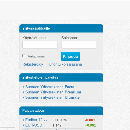
Yritysasiakkaille
Käyttäjätunnus:
Salasana:
Muista minut
Rekisteröidy
|
Unohtuiko salasana
Yritystietojen päivitys
Suomen Yritysrekisteri 
Facta
Suomen Yritysrekisteri 
Premium
Suomen Yritysrekisteri 
Ultimate
Päivän talous
Euribor 12 kk
-0.101 %
-0.001
EUR-USD
1.149
+0.001