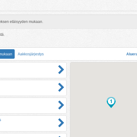
rityksen etäisyyden mukaan.
stä.
 mukaan
Aakkosjärjestys
Aluer
s