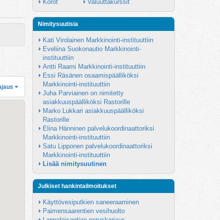
Korot
Valuuttakurssit
Nimitysuutisia
Kati Virolainen Markkinointi-instituuttiin
Eveliina Suokonautio Markkinointi-
instituuttiin
Antti Raami Markkinointi-instituuttiin
Essi Räsänen osaamispäälliköksi 
Markkinointi-instituuttiin
ajaus
Juha Parviainen on nimitetty 
asiakkuuspäälliköksi Rastorille
Marko Lukkari asiakkuuspäälliköksi 
Rastorille
Elina Hänninen palvelukoordinaattoriksi 
Markkinointi-instituuttiin
Satu Lipponen palvelukoordinaattoriksi 
Markkinointi-instituuttiin
Lisää nimitysuutinen
Julkiset hankintailmoitukset
Käyttövesiputkien saneeraaminen
Paimensaarentien vesihuolto
Lappalaisentien peruskorjaus