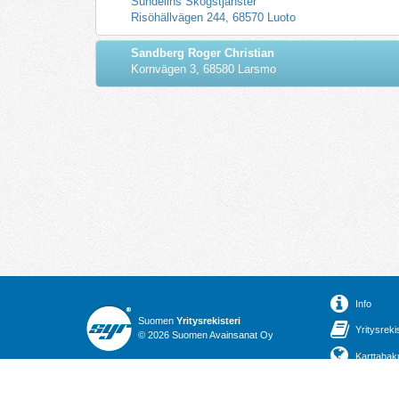
Sundelins Skogstjänster
Risöhällvägen 244, 68570 Luoto
Sandberg Roger Christian
Kornvägen 3, 68580 Larsmo
Info
Suomen
Yritysrekisteri
Yritysreki
© 2026 Suomen Avainsanat Oy
Karttahak