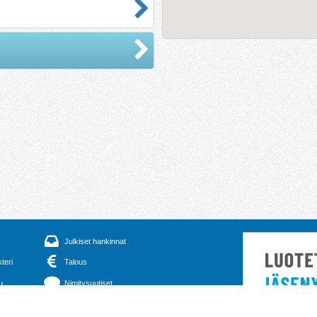
Julkiset hankinnat
steri
Talous
u
Nimitysuutiset