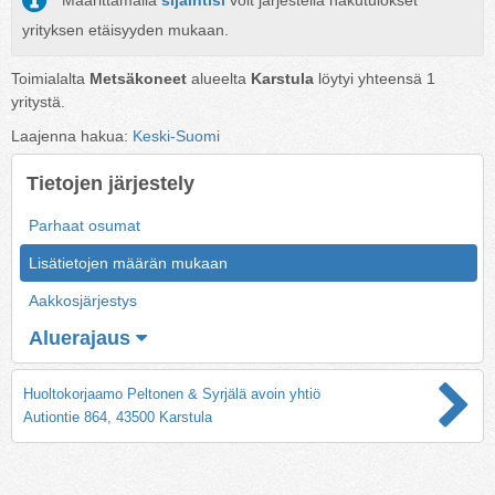
Määrittämällä
sijaintisi
voit järjestellä hakutulokset
yrityksen etäisyyden mukaan.
Toimialalta
Metsäkoneet
alueelta
Karstula
löytyi yhteensä
1
yritystä.
Laajenna hakua:
Keski-Suomi
Tietojen järjestely
Parhaat osumat
Lisätietojen määrän mukaan
Aakkosjärjestys
Aluerajaus
Huoltokorjaamo Peltonen & Syrjälä avoin yhtiö
Autiontie 864, 43500 Karstula