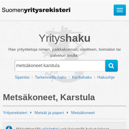
Avaa
valik
Yritys
haku
Hae yritystietoja nimen, paikkakunnan, osoitteen, toimialan tai
palvelun avulla.
Sijaintisi
Tarkennettu haku
Karttahaku
Hakuohje
Metsäkoneet, Karstula
Yritysrekisteri
Metsät ja paperi
Metsäkoneet