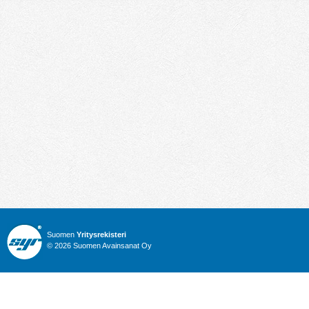
Suomen
Yritysrekisteri
© 2026 Suomen Avainsanat Oy
Info
Julkiset hankinnat
Yritysrekisteri
Talous